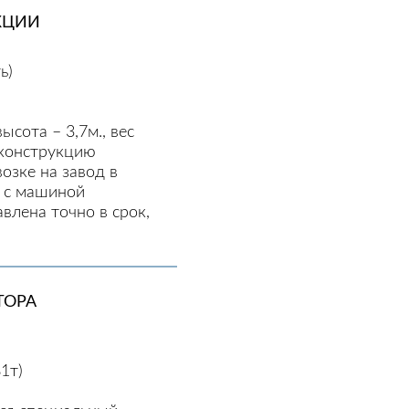
КЦИИ
ь)
ысота – 3,7м., вес
оконструкцию
озке на завод в
л с машиной
влена точно в срок,
ТОРА
1т)