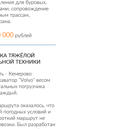
ления для буровых,
нами, сопровождение
ым трассам,
рана.
0 000
рублей
ЗКА ТЯЖЁЛОЙ
ЬНОЙ ТЕХНИКИ
ть - Кемерово
каватор "Volvo" весом
тальных погрузчика
 каждый.
ршрута оказалось, что
й погодных условий и
ороткий маршрут не
евозки. Был разработан