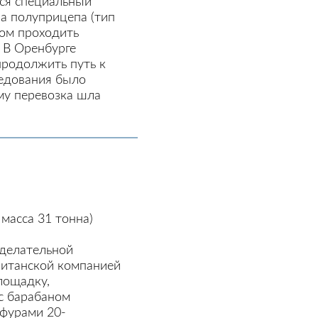
тся специальный
а полуприцепа (тип
сом проходить
 В Оренбурге
родолжить путь к
ледования было
му перевозка шла
масса 31 тонна)
оделательной
ританской компанией
площадку,
с барабаном
 фурами 20-