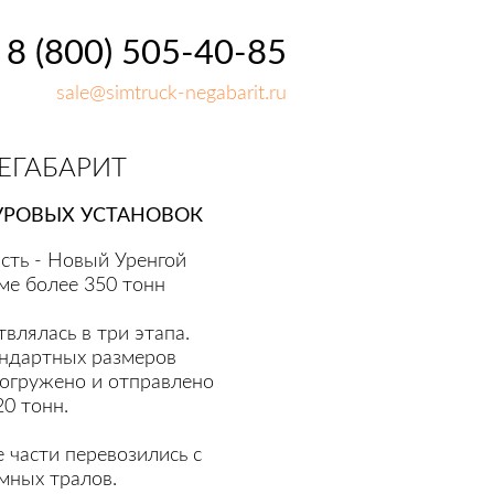
8 (800) 505-40-85
sale@simtruck-negabarit.ru
ЕГАБАРИТ
БУРОВЫХ УСТАНОВОК
сть - Новый Уренгой
мме более 350 тонн
влялась в три этапа.
ндартных размеров
погружено и отправлено
0 тонн.
 части перевозились с
мных тралов.