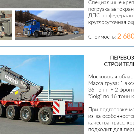
Специальные креп
погрузка автокра
ДПС по федеральн
круглосуточная ох
2 68
Стоимость:
ПЕРЕВО
СТРОИТЕЛ
Московская облас
Масса груза: 1 экс
36 тонн + 2 фрон
"Solg" по 16 тонн
При подготовке ма
из-за особенносте
качества трасс, к
подходит для пер