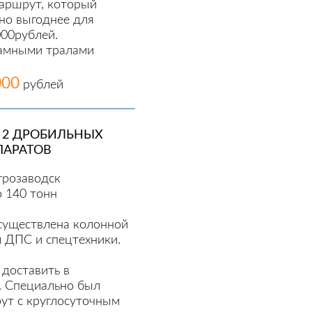
аршрут, который
но выгоднее для
000рублей.
рамными тралами
000
рублей
 2 ДРОБИЛЬНЫХ
ПАРАТОВ
трозаводск
о 140 тонн
существлена колонной
 ДПС и спецтехники.
 доставить в
. Специально был
ут с круглосуточным