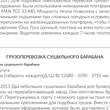
2.2017 Для подобных тяжеловесных перевозок требуе
рудование. Была использована низкорамная платформ
ач MAN TGS 33.440. Мощность тягача позволила с запа
длинными подъемами при сложных погодных условиях.
перегружен на железнодорожную платформу, чтобы п
Киргизию (Ош). Груз срочный, поэтому на всем пути с
ождение. Водители сменялись каждые 7 часов, поэто
ГРУЗОПЕРЕВОЗКА СУШИЛЬНОГО БАРАБАНА
алуга
а (габариты каждого(Д/Ш/В) 12680 - 3590 - 3755 мм, 
7.2013 Два небольших сушильных барабана для бумаг
ны на перерабатывающий завод. Они изготовлены б
ted". Перегружались в порту с морского судна на трал-
иальными креплениями для подобных грузов. Вместе 
гательное офорудование, которое было доставлено 2