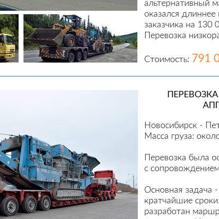
альтернативный м
оказался длиннее 
заказчика на 130 
Перевозка низко
791 
Стоимость:
ПЕРЕВОЗКА
АП
Новосибирск - Пе
Масса груза: окол
Перевозка была о
с сопровождением
Основная задача -
кратчайшие сроки
разработан маршр