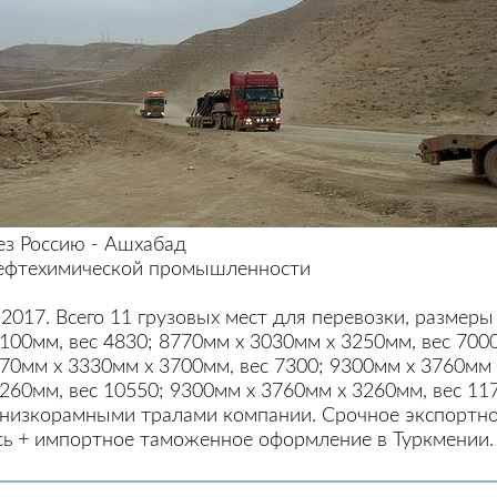
рез Россию - Ашхабад
ефтехимической промышленности
.2017. Всего 11 грузовых мест для перевозки, размер
100мм, вес 4830; 8770мм х 3030мм х 3250мм, вес 700
770мм х 3330мм х 3700мм, вес 7300; 9300мм х 3760мм 
260мм, вес 10550; 9300мм х 3760мм х 3260мм, вес 117
 низкорамными тралами компании. Срочное экспортно
сь + импортное таможенное оформление в Туркмении.