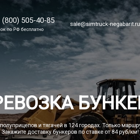
 (800) 505-40-85
 (800) 505-40-85
sale@simtruck-negabarit.ru
sale@simtruck-negabarit.r
ок по России бесплатно
ок по РФ бесплатно
Заказа
РЕВОЗКА БУНКЕ
 полуприцепов и тягачей в 124 городах. Только маршр
Закажите доставку бункеров по ставке от 84 руб/км!