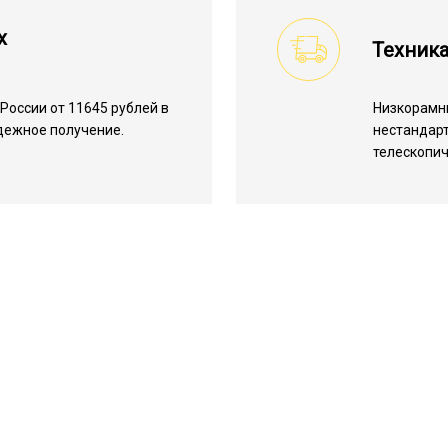
х
Техник
России от 11645 рублей в
Низкорамн
адежное получение.
нестандарт
телескопич