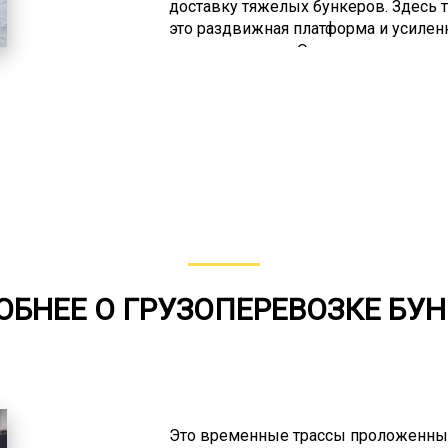
доставку тяжелых бункеров. Здесь 
это раздвижная платформа и усилен
проходимостью. Ориентированы на 
обладают укрепленной подвеской 
Благодаря таким характеристикам в
негабаритного груза по бездорожью.
при заборе груза из мест со сложн
делянки, вахтовые городки. Такая т
доставке по «зимникам».
БНЕЕ О ГРУЗОПЕРЕВОЗКЕ БУ
Это временные трассы проложенные