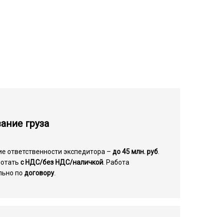
ание груза
ие ответственности экспедитора –
до 45 млн. руб
.
ботать
с НДС/без НДС/наличкой
. Работа
льно по
договору
.