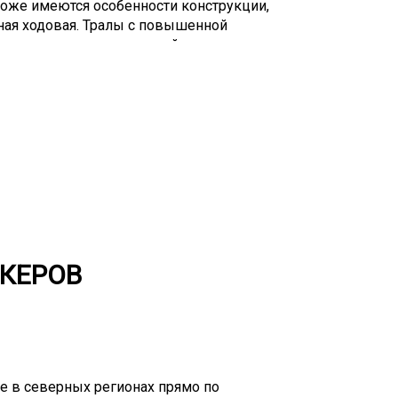
тоже имеются особенности конструкции,
ная ходовая. Тралы с повышенной
передвижение по сложной местности,
и высоким дорожным просветом.
озможно «два в одном» - перевозка
 Такая необходимость часто возникает
ыми условиями работы – месторождения,
ехника так же может пригодиться при
НКЕРОВ
 в северных регионах прямо по