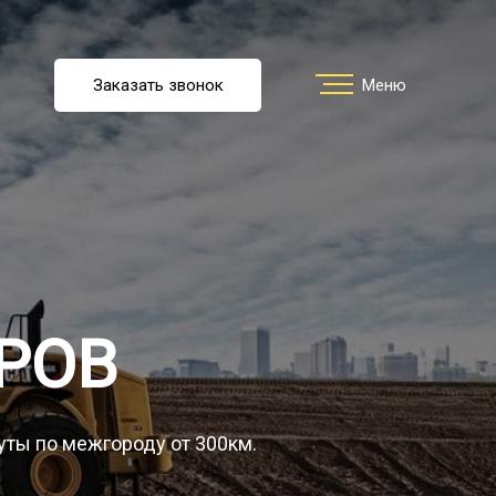
u
Заказать звонок
Заказать звонок
Меню
Меню
ть перевозку
О компании
РОВ
Грузы
уты по межгороду от 300км.