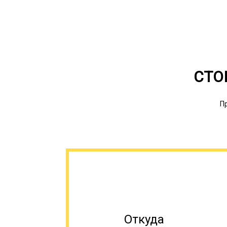
СТО
П
Откуда