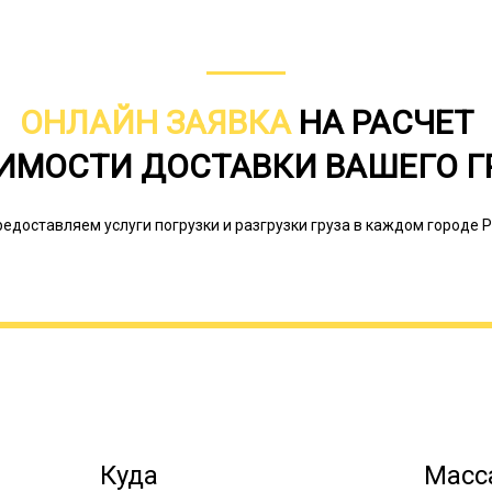
ОНЛАЙН ЗАЯВКА
НА РАСЧЕТ
Негабаритным называется груз, кот
методами доставки. То есть его не
ИМОСТИ ДОСТАВКИ ВАШЕГО Г
железнодорожным грузовым транспо
грузовым автотранспортом. В ПДД п
крупный, тяжеловесный или опасный
редоставляем услуги погрузки и разгрузки груза в каждом городе Р
Онлайн заявка
Куда
Масса