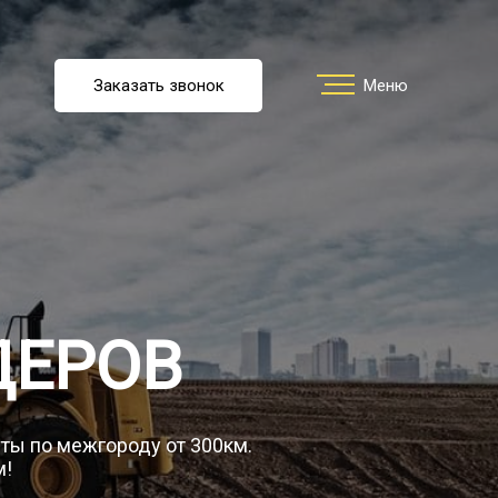
u
Заказать звонок
Заказать звонок
Меню
Меню
ть перевозку
О компании
ДЕРОВ
Грузы
уты по межгороду от 300км.
м!