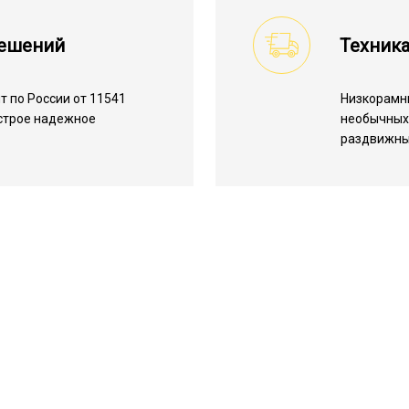
решений
Техника
 по России от 11541
Низкорамн
ыстрое надежное
необычных 
раздвижны