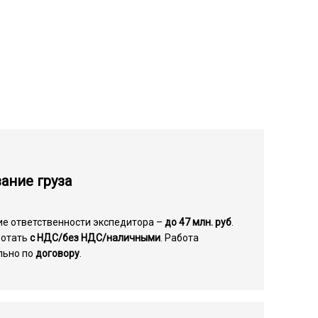
ание груза
ие ответственности экспедитора –
до 47 млн. руб
.
ботать
с НДС/без НДС/наличными
. Работа
льно по
договору
.