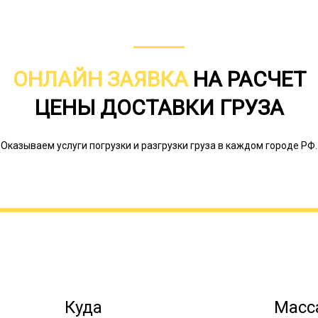
ОНЛАЙН ЗАЯВКА
НА РАСЧЕТ
По максимуму веса груза обозначают
Первые рассчитаны на максимальный 
ЦЕНЫ ДОСТАВКИ ГРУЗА
третьи – 25 тонн. Вес, превышающий
тралах. Они обычно используются дл
разделить на части или эти части им
Оказываем услуги погрузки и разгрузки груза в каждом городе РФ.
космические ракеты и т.д.
Онлайн заявка
Куда
Масса