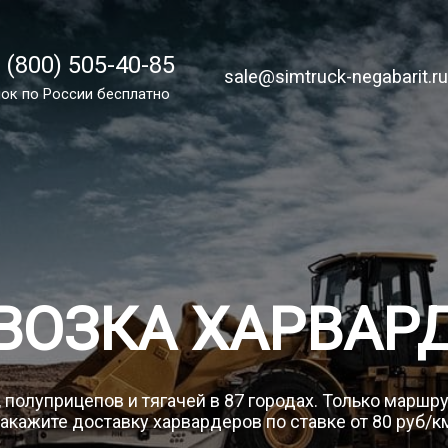
 (800) 505-40-85
 (800) 505-40-85
sale@simtruck-negabarit.ru
sale@simtruck-negabarit.r
ок по России бесплатно
ок по России бесплатно
Заказа
ВОЗКА ХАРВАР
 полуприцепов и тягачей в 87 городах. Только маршр
акажите доставку харвардеров по ставке от 80 руб/к