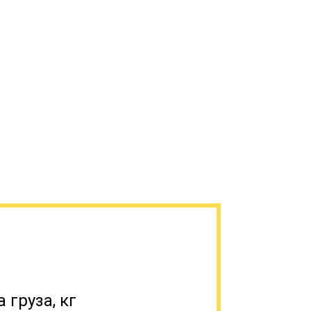
ся как тяжелые, средние, легкие.
вес 110 тонн, вторые – на 45 тонн,
 110 тонн, перевозят на сверхтяжелых
я перевозки грузов, которые нельзя
еют большой вес, как, например, корабли,
 груза, кг