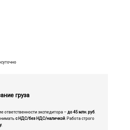
осуточно
ание груза
ие ответственности экспедитора –
до 45 млн. руб
.
инимать
с НДС/без НДС/наличкой
. Работа строго
у
.