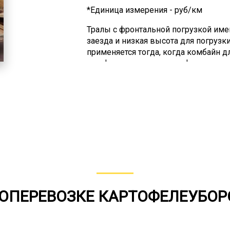
*Единица измерения - руб/км
Тралы с фронтальной погрузкой име
заезда и низкая высота для погрузк
применяется тогда, когда комбайн д
платформу только путем фронтальног
другое место используется часто, но
небольшой. А вот когда он тяжелый 
превращается в проблему и негативн
Применение траловой перевозки реш
Негабаритным называется груз, кот
методами доставки. То есть его не
железнодорожным грузовым транспо
грузовым автотранспортом. В ПДД п
крупный, тяжеловесный или опасный
ЗОПЕРЕВОЗКЕ КАРТОФЕЛЕУБО