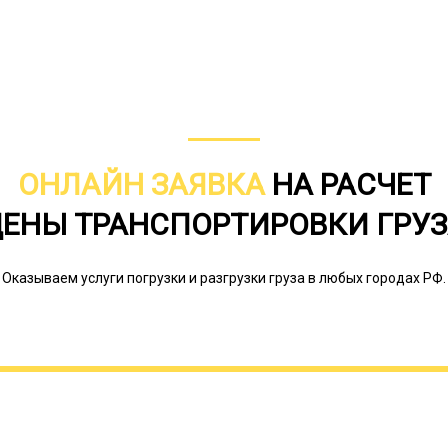
ОНЛАЙН ЗАЯВКА
НА РАСЧЕТ
ЕНЫ ТРАНСПОРТИРОВКИ ГРУ
Оказываем услуги погрузки и разгрузки груза в любых городах РФ.
Такой способ является наиболее вы
техники, такой как сельскохозяйстве
и дорожная. Благодаря конструктив
облегчается погрузка и процесс пе
устанавливать любой угол въезда, а
оборудованной дополнительными ра
погрузочную рабочую площадь (с 2,5 