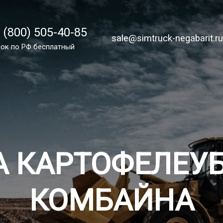
 (800) 505-40-85
 (800) 505-40-85
sale@simtruck-negabarit.ru
sale@simtruck-negabarit.r
ок по России бесплатный
ок по РФ бесплатный
Заказа
А КАРТОФЕЛЕУ
КОМБАЙНА