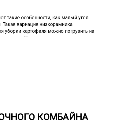
ют такие особенности, как малый угол
и. Такая вариация низкорамника
ля уборки картофеля можно погрузить на
о заезда. Перевозка грузов из одного в
 это не является проблемой, когда груз
или имеет негабаритные размеры, то это
о отражается на любой деятельности.
ает проблемы доставки таких грузов.
орый не перевезти стандартными
возможно перевозить ни
ртом, ни грузовой авиацией, ни
од определение негабаритов подпадает
 груз.
РОЧНОГО КОМБАЙНА