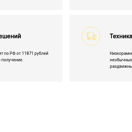
решений
Техник
т по РФ от 11871 рублей
Низкорамн
е получение.
необычных 
раздвижны