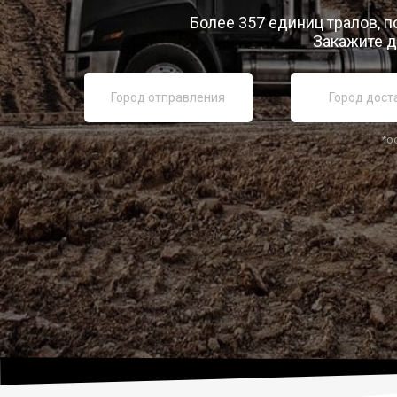
Более 357 единиц тралов, п
Закажите д
*о