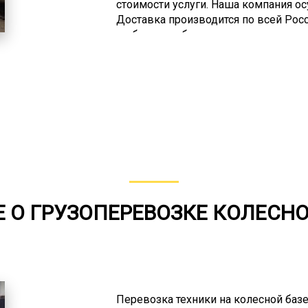
стоимости услуги. Наша компания о
Доставка производится по всей Ро
выбрать наиболее подходящую моде
автопарке, а при затруднении с ре
определиться. Вы можете заказать 
другие модели этого спецтранспорт
любым (от 2 до 8). Несмотря на то, 
соответствовать требованиям росси
данного типа грузов по дорогам общ
несколько групп по превышению пр
(более 4 м), длинномеры (более 20 м)
 О ГРУЗОПЕРЕВОЗКЕ КОЛЕСН
Перевозка техники на колесной базе