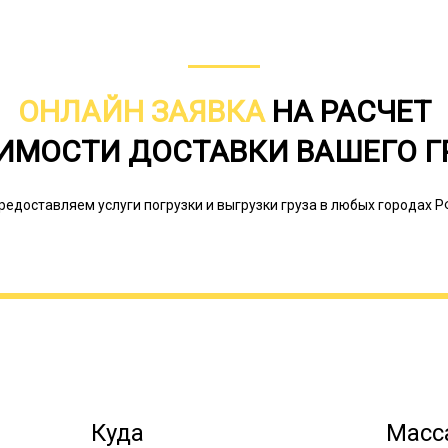
ОНЛАЙН ЗАЯВКА
НА РАСЧЕТ
ИМОСТИ ДОСТАВКИ ВАШЕГО Г
Грузоподъемность тралов варьирует
значением по данному параметру ме
модели без бортов с малой высотой 
редоставляем услуги погрузки и выгрузки груза в любых городах Р
соблюдение которых делает достав
объектов допустимой.
Онлайн заявка
Куда
Масса