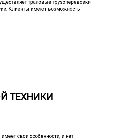
существляет траловые грузоперевозки.
ссии. Клиенты имеют возможность
ль трала из имеющихся в нашем
шением наш специалист поможет
раздвижные, прямые, классические и
а. Количество осей тоже может быть
что грузы негабаритные, они должны
йского законодательства для перевозок
его пользования. Негабариты делятся на
едельно допустимых размеров: высокие
, широкие (более 2,5 м).
ОЙ ТЕХНИКИ
 имеет свои особенности, и нет