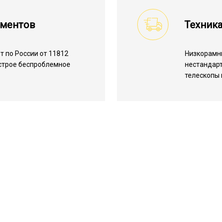
ументов
Техник
 по России от 11812
Низкорамн
ыстрое беспроблемное
нестандарт
телескопы 