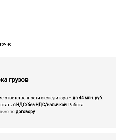
точно
ка грузов
ие ответственности экспедитора –
до 44 млн. руб
.
ботать
с НДС/без НДС/наличкой
. Работа
льно по
договору
.