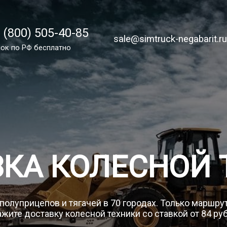
 (800) 505-40-85
 (800) 505-40-85
sale@simtruck-negabarit.ru
sale@simtruck-negabarit.r
ок по России бесплатный
ок по РФ бесплатно
Заказа
ЗКА КОЛЕСНОЙ 
 полуприцепов и тягачей в 70 городах. Только маршру
жите доставку колесной техники со ставкой от 84 ру