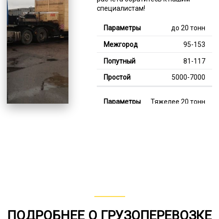
специалистам!
до 20 тонн
95-153
81-117
5000-7000
Тяжелее 20 тонн
124-357
112-207
8000-12000
В габарите, до 20
тонн
80-155
ПОДРОБНЕЕ О ГРУЗОПЕРЕВОЗКЕ
от 75