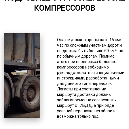
КОМПРЕССОРОВ
6000-7000
*Единица измерения - руб/км
К основным из них относятся: груз
не должен затруднять водителю
Она не должна превышать 15 км/
мониторить сигналы от других
час по сложным участкам дорог и
водителей; груз не должен
не должна быть больше 60 км/час
ограничивать обзор водителю
по обычным дорогам. Помимо
спецтранспорта; все
этого при перевозках больших
осветительные приборы
компрессоров необходимо
спецтранспорта, опознавательные
руководствоваться специальными
и регистрационные знаки должны
инструкциями, разработанными
быть видимы (не перекрываться
для данного типа перевозок.
негабаритным грузом, даже
Логисты при составлении
частично); груз не должен
маршрута доставки должны
препятствовать управлению
заблаговременно согласовать
спецтранспортом или влиять на
маршрут с ГИБДД, а при ряде
качество его движения (снижать
условий перевозка негабарита
устойчивость и др.); водитель
возможна только под
спецтранспорта должен следить,
сопровождением патруля.
чтобы груз не создавал много
Доставка негабарита относится к