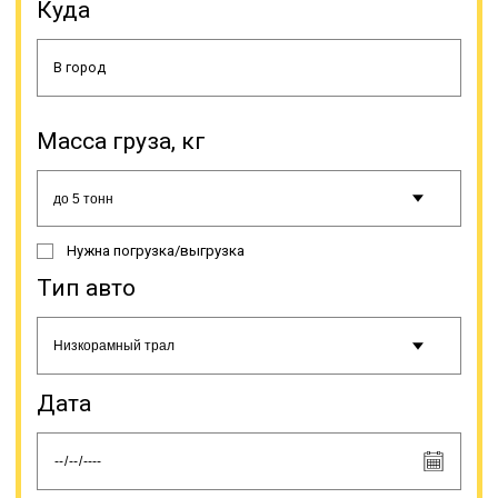
пользования исключает заботу о
Куда
ремонте, хранении, поиске
водителя, оформлении
документации. Просто выбирается
транспортно-экспедиционная
компания и делается заявка. Если
у вас постоянный объем грузов –
Масса груза, кг
мы можем поставить тягачи с
полуприцепами на отдельный
маршрут с вариантом загрузки в
«обратку».
Нужна погрузка/выгрузка
Онлайн заявка
Тип авто
Дата