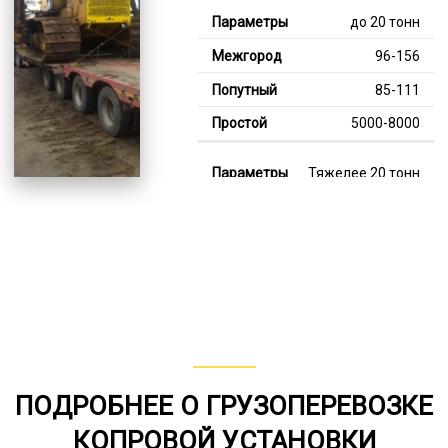
до 20 тонн
96-156
85-111
5000-8000
Тяжелее 20 тонн
128-352
114-245
8000-11000
В габарите, до 20
тонн
80-140
ПОДРОБНЕЕ О ГРУЗОПЕРЕВОЗКЕ
от 75
КОПРОВОЙ УСТАНОВКИ
5000-7000