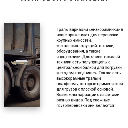
*Единица измерения - руб/км
Если копровая установка
(например, распространенная
Тралы вариации «низкорамники» в
СП-49) перевозится тралом,
чаще применяют для перевозки
водителю разрешается
крупных емкостей,
останавливаться только на
металлоконструкций, техники,
спецстоянках, рядом или на
оборудования, а также
автодороге этого делать нельзя.
спецтехники. Для очень тяжелой
При поломке спецтранспорта,
техники есть полуприцепы с
необходимо прекратить движение,
центральной балкой для погрузки
как и при ненадежной фиксации
методом «на днище». Так же есть
груза, так как это создает угрозу
высокорамные тралы и
для безопасности на автодороге.
платформы, которые применяются
Когда нужно доставить
для грузов с плоской основой.
крупногабаритный или
Возможны вариации с лафетами
нестандартный груз, оптимальным
разных видов. Под сложные
выбором является трал. Данная
грузоперевозки они делаются
спецтехника не имеет кузова,
индивидуально, но для различных
вместо которого у него грузовые
резервуаров и емкостей могут
платформы без ограничительных
быть стандартные заводские
бортов, поэтому можно доставлять
решения. Компании и частные