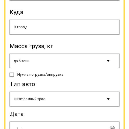
рассчитываются намного дешевле.
Перевозка возможна при условии
Куда
дополнительного
переоборудования тяжеловоза
крепежами. Тралы с
раздвигающейся платформой
тоже используются для перевозки
тяжелых грузов, однако ценность
Масса груза, кг
их в уникальной конструкции,
которая дает возможность
увеличивать длину платформы
под размеры груза. Особенно
часто такая модель используется
Нужна погрузка/выгрузка
для доставки опор, труб,
металлоконструкций и подобного
Тип авто
рода грузов. Тяжеловозы с
погрузочной высотой тоже имеют
уникальную конструкцию, схожую
с ломаной рамой.
Дата
Онлайн заявка