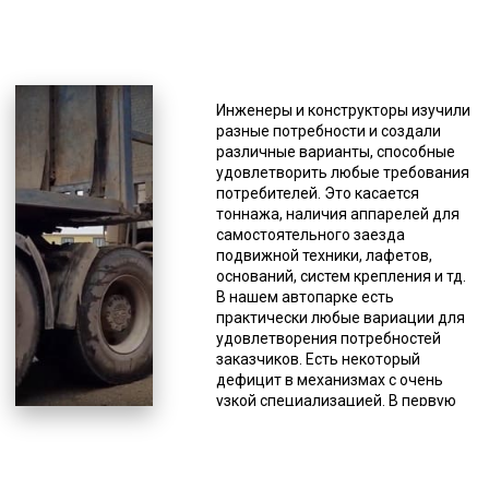
*Единица измерения - руб/км
Такая спецтехника
изготавливается разными
Инженеры и конструкторы изучили
производителями, и имеет разные
разные потребности и создали
характеристики. Тралами
различные варианты, способные
перевозится строительная,
удовлетворить любые требования
сельскохозяйственная и иная
потребителей. Это касается
крупногабаритная и/или тяжелая
тоннажа, наличия аппарелей для
техника, промышленное
самостоятельного заезда
оборудование (энергетическая,
подвижной техники, лафетов,
нефтяная, химическая и иные
оснований, систем крепления и тд.
сферы промышленности). Все
В нашем автопарке есть
наши тралы-полуприцепы
практически любые вариации для
закуплены у лицензированных
удовлетворения потребностей
производителей и своевременно
заказчиков. Есть некоторый
проходят рекомендованное
дефицит в механизмах с очень
техническое обслуживание.
узкой специализацией. В первую
Существуют разные вариации
очередь это модульные
данной спецтехники. То, каким
платформы, полуприцепы с
производителем произведена
креплением под килевые суда и
техника, тоже имеет значение, от
части ветрогенераторов. При