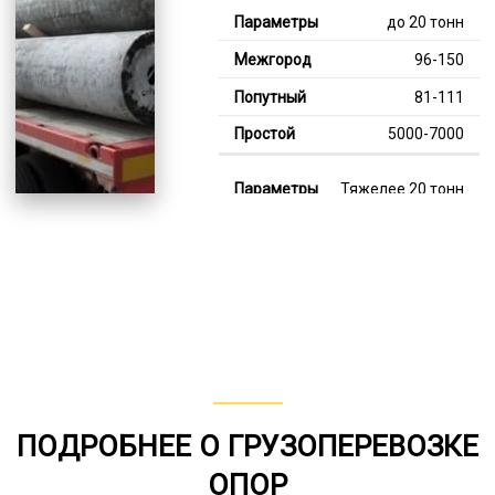
до 20 тонн
96-150
81-111
5000-7000
Тяжелее 20 тонн
125-347
114-183
7000-12000
В габарите, до 20
тонн
80-155
ПОДРОБНЕЕ О ГРУЗОПЕРЕВОЗКЕ
от 75
ОПОР
5000-7000