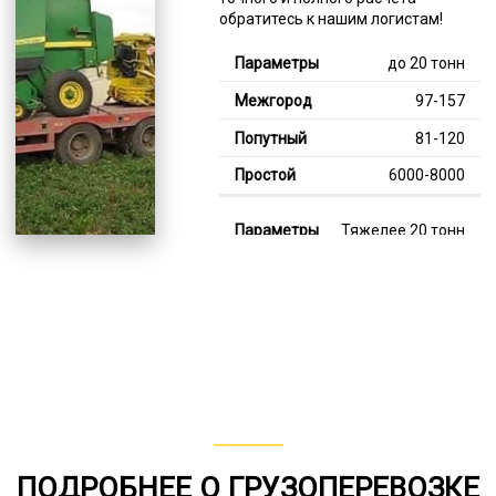
обратитесь к нашим логистам!
до 20 тонн
97-157
81-120
6000-8000
Тяжелее 20 тонн
123-347
115-183
7000-13000
В габарите, до 20
тонн
80-140
ПОДРОБНЕЕ О ГРУЗОПЕРЕВОЗКЕ
от 75