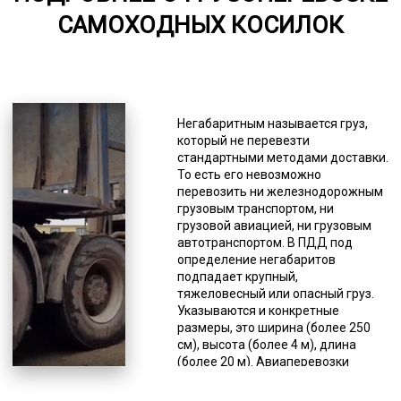
САМОХОДНЫХ КОСИЛОК
5000-8000
*Единица измерения - руб/км
Благодаря таким характеристикам
возможно «два в одном» -
Негабаритным называется груз,
перевозка негабаритного груза по
который не перевезти
бездорожью. Такая
стандартными методами доставки.
необходимость часто возникает
То есть его невозможно
при заборе груза из мест со
перевозить ни железнодорожным
сложными условиями работы –
грузовым транспортом, ни
месторождения, делянки,
грузовой авиацией, ни грузовым
вахтовые городки. Такая техника
автотранспортом. В ПДД под
так же может пригодиться при
определение негабаритов
доставке по «зимникам». Это
подпадает крупный,
временные трассы проложенные в
тяжеловесный или опасный груз.
северных регионах прямо по
Указываются и конкретные
снежному насту. Тралы с
размеры, это ширина (более 250
фронтальной погрузкой имеют
см), высота (более 4 м), длина
такие особенности, как малый угол
(более 20 м). Авиаперевозки
заезда и низкая высота для
относятся к самым дорогим, затем
погрузки. Такая вариация
идет железнодорожная доставка,