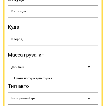
Нет единой тарифной сетки для
того, что ее применяли
транспортные компании,
Куда
осуществляющие перевозку
негабаритных грузов. Для
перевозок негабаритного груза
транспортные компании широко
пользуются услугами трала. Это
специальная прицепная техника
типа прицеп или полуприцеп.
Масса груза, кг
Такой способ является наиболее
выгодным для доставки
тяжеловесной техники, такой как
сельскохозяйственная,
лесозаготовительная,
Нужна погрузка/выгрузка
строительная и дорожная.
Тип авто
Онлайн заявка