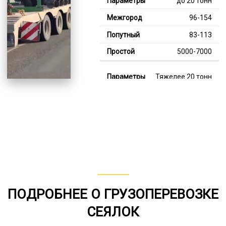
до 20 тонн
96-154
83-113
5000-7000
Тяжелее 20 тонн
126-347
113-181
7000-13000
В габарите, до 20
тонн
80-142
ПОДРОБНЕЕ О ГРУЗОПЕРЕВОЗКЕ
от 75
СЕЯЛОК
5000-8000