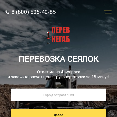
8 (800) 505-40-85
Заказать
перевозку
О компании
ПЕРЕВОЗКА СЕЯЛОК
Грузы
Ответьте на 4 вопроса
и закажите расчет цены грузоперевозки за 15 минут!
8 (800) 505-40-85
Звонок по России бесплатный
Далее
sale@simtruck-negabarit.ru