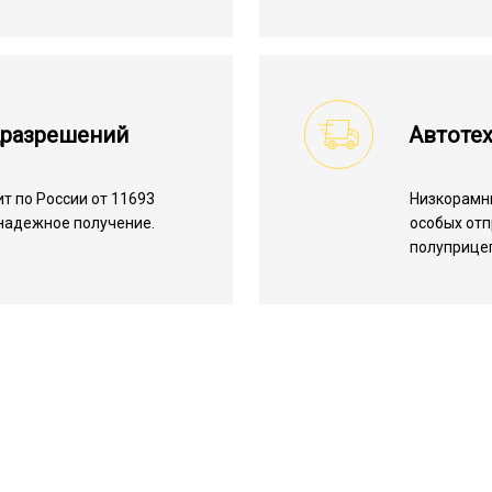
цразрешений
Автотех
т по России от 11693
Низкорамн
 надежное получение.
особых отп
полуприцеп