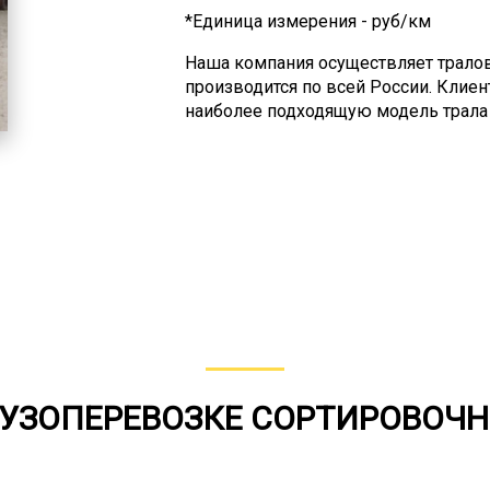
*Единица измерения - руб/км
Наша компания осуществляет трало
производится по всей России. Кли
наиболее подходящую модель трала 
затруднении с решением наш специ
заказать раздвижные, прямые, клас
спецтранспорта. Количество осей то
Несмотря на то, что грузы негабари
требованиям российского законодат
грузов по дорогам общего пользован
групп по превышению предельно до
м), длинномеры (более 20 м), широки
имеет свои особенности, и нет унив
негабарита, для этого существуют р
поэтому подбор при заказе услуги д
другими видами транспорта и вовсе
РУЗОПЕРЕВОЗКЕ СОРТИРОВОЧ