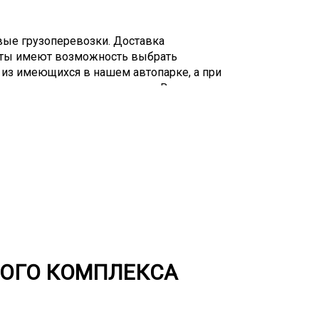
вые грузоперевозки. Доставка
енты имеют возможность выбрать
из имеющихся в нашем автопарке, а при
алист поможет определиться. Вы можете
сические и другие модели этого
же может быть любым (от 2 до 8).
тные, они должны соответствовать
ельства для перевозок данного типа
ия. Негабариты делятся на несколько
пустимых размеров: высокие (более 4
е (более 2,5 м). Перевозка негабаритов
ерсальных тралов, подходящих для любого
азличные модели этого вида спецтехники,
олжен делать специалист. Доставка
 проблематична.
НОГО КОМПЛЕКСА