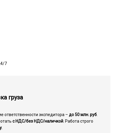
24/7
ка груза
ие ответственности экспедитора –
до 50 млн. руб
.
ботать
с НДС/без НДС/наличкой
. Работа строго
у
.