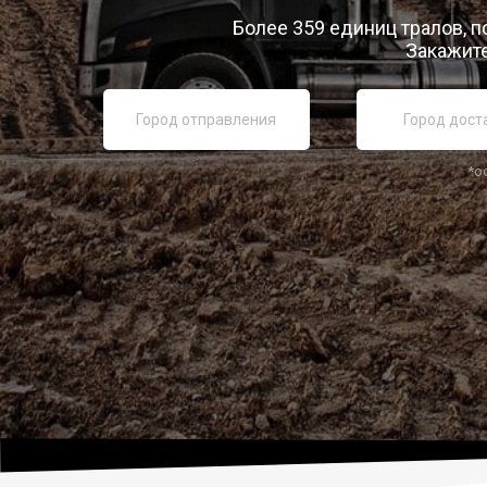
Более 359 единиц тралов, п
Закажите
*о