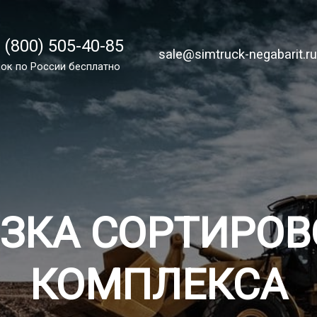
 (800) 505-40-85
 (800) 505-40-85
sale@simtruck-negabarit.ru
sale@simtruck-negabarit.r
ок по России бесплатный
ок по России бесплатно
Заказа
ЗКА СОРТИРО
КОМПЛЕКСА