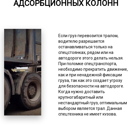
АДСОРБЦИОННЫХ КОЛОНН
5000-7000
*Единица измерения - руб/км
При плохой видимости доставка
производится со специальным
Если груз перевозится тралом,
обозначением. Это может быть
водителю разрешается
световое оформление: фонарь и
останавливаться только на
белый светоотражатель (спереди),
спецстоянках, рядом или на
фонарь и красный
автодороге этого делать нельзя.
светоотражатель (сзади). Для
При поломке спецтранспорта,
обеспечения безопасности
необходимо прекратить движение,
доставки негабарита фирмы,
как и при ненадежной фиксации
оказывающие подобного рода
груза, так как это создает угрозу
услуги, имеют в штате
для безопасности на автодороге.
высокопрофессиональных
Когда нужно доставить
водителей с многолетним опытом,
крупногабаритный или
а логисты составляют наиболее
нестандартный груз, оптимальным
безопасный маршрут. Очень
выбором является трал. Данная
важным для безопасности
спецтехника не имеет кузова,
является соблюдение
вместо которого у него грузовые
определенной скорости
платформы без ограничительных
спецсредства, доставляющего
бортов, поэтому можно доставлять