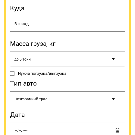
Куда
Возможны вариации с лафетами
Масса груза, кг
разных видов. Под сложные
грузоперевозки они делаются
индивидуально, но для различных
резервуаров и емкостей могут
быть стандартные заводские
Нужна погрузка/выгрузка
решения. Компании и частные
лица выбирают перевозку тралом,
Тип авто
так как редко кому он нужен в
постоянное пользование. Это
большие затраты на содержание и
необходимость в постоянной
загрузке, чтобы машины не
Дата
простаивали.
Онлайн заявка