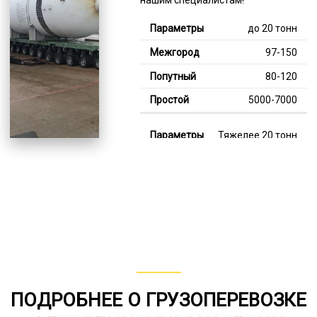
до 20 тонн
97-150
80-120
5000-7000
Тяжелее 20 тонн
125-343
114-241
7000-12000
В габарите, до 20
тонн
80-148
ПОДРОБНЕЕ О ГРУЗОПЕРЕВОЗКЕ
от 75