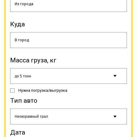
Куда
В случае обнаружения водителем
спецсредства, перевозящего
Масса груза, кг
негабарит, несоответствия
указанным правилам, он должен
прекратить движение и/или
принять необходимые меры по
устранению нарушений.
Нужна погрузка/выгрузка
Допускается выступ негабарита на
1 м за габариты спецтранспорта,
Тип авто
как спереди, так и сзади, сбоку
ограничение другое – максимум
0,4 м. В этом случае груз должен
маркироваться спецзнаками,
например «крупногабаритный
Дата
груз».