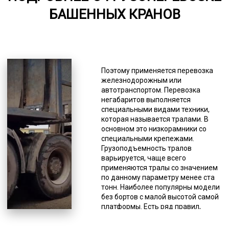
БАШЕННЫХ КРАНОВ
6000-8000
*Единица измерения - руб/км
Количество осей тоже может быть
любым (от 2 до 8). Несмотря на то,
Поэтому применяется перевозка
что грузы негабаритные, они
железнодорожным или
должны соответствовать
автотранспортом. Перевозка
требованиям российского
негабаритов выполняется
законодательства для перевозок
специальными видами техники,
башенных строительных кранов по
которая называется тралами. В
дорогам общего пользования.
основном это низкорамники со
Негабариты делятся на несколько
специальными крепежами.
групп по превышению предельно
Грузоподъемность тралов
допустимых размеров: высокие
варьируется, чаще всего
(более 4 м), длинномеры (более 20
применяются тралы со значением
м), широкие (более 2,5 м).
по данному параметру менее ста
Перевозка негабаритов имеет
тонн. Наиболее популярны модели
свои особенности, и нет
без бортов с малой высотой самой
универсальных тралов,
платформы. Есть ряд правил,
подходящих для любого
соблюдение которых делает
негабарита, для этого существуют
доставку крупногабаритных и