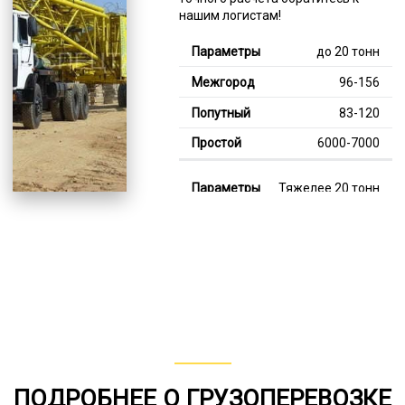
нашим логистам!
до 20 тонн
96-156
83-120
6000-7000
Тяжелее 20 тонн
127-355
111-182
7000-13000
В габарите, до 20
тонн
80-148
ПОДРОБНЕЕ О ГРУЗОПЕРЕВОЗКЕ
от 75