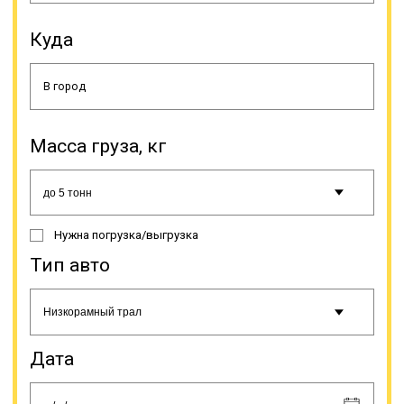
что ценно для погрузки на трал
некоторых специфических грузов.
Куда
Тралы типа «контейнеровозы»
предназначены, как понятно из
названия, исключительно для
транспортировки контейнеров. Они
имеют достаточную
грузоподъемность, что позволяет
Масса груза, кг
осуществлять доставку тяжелых
контейнеров.
Онлайн заявка
Нужна погрузка/выгрузка
Тип авто
Дата