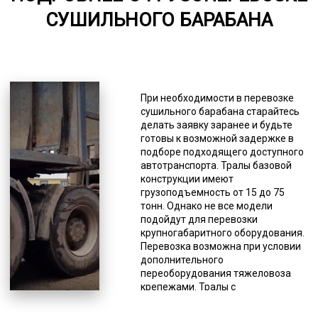
СУШИЛЬНОГО БАРАБАНА
6000-7000
*Единица измерения - руб/км
Некоторые модели тралов
созданы для определенных целей,
При необходимости в перевозке
то есть имеют узкую
сушильного барабана старайтесь
специализацию. Инженеры и
делать заявку заранее и будьте
конструкторы изучили разные
готовы к возможной задержке в
потребности и создали различные
подборе подходящего доступного
варианты, способные
автотранспорта. Тралы базовой
удовлетворить любые требования
конструкции имеют
потребителей. Это касается
грузоподъемность от 15 до 75
тоннажа, наличия аппарелей для
тонн. Однако не все модели
самостоятельного заезда
подойдут для перевозки
подвижной техники, лафетов,
крупногабаритного оборудования.
оснований, систем крепления и тд.
Перевозка возможна при условии
В нашем автопарке есть
дополнительного
практически любые вариации для
переоборудования тяжеловоза
удовлетворения потребностей
крепежами. Тралы с
заказчиков. Есть некоторый
раздвигающейся платформой
дефицит в механизмах с очень
тоже используются для перевозки