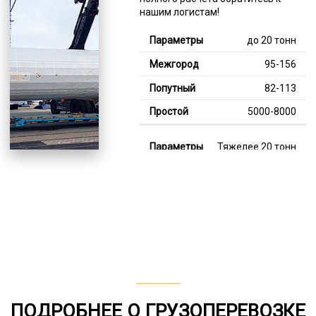
нашим логистам!
до 20 тонн
95-156
82-113
5000-8000
Тяжелее 20 тонн
129-340
110-248
7000-12000
В габарите, до 20
тонн
80-156
ПОДРОБНЕЕ О ГРУЗОПЕРЕВОЗКЕ
от 75