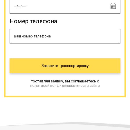
специфический транспорт (яхты,
катера и др.). Доставка
негабаритов имеет свои
особенности, поэтому, прежде чем
Номер телефона
сделать заказ этой услуги, нужно
знать несколько моментов. С
целью обеспечения безопасности
дорожного движения допускается
транспортировка негабаритов по
автодорогам с минимальной
скоростью.
Закажите транспортировку
Онлайн заявка
*оставляя заявку, вы соглашаетесь с
политикой конфиденциальности сайта