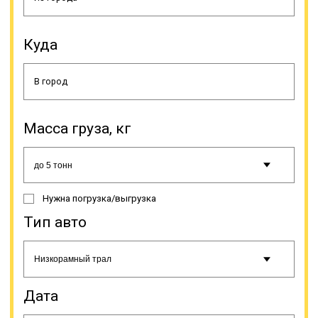
необходимые меры по устранению
нарушений. Допускается выступ
негабарита на 1 м за габариты
Куда
спецтранспорта, как спереди, так и
сзади, сбоку ограничение другое –
максимум 0,4 м. В этом случае груз
должен маркироваться
спецзнаками, например
«крупногабаритный груз».
Масса груза, кг
Нужна погрузка/выгрузка
Тип авто
К негабаритам, то есть к грузам, не
подходящим под общепринятые
стандарты относят строительную,
сельскохозяйственную, военную
Дата
технику, оборудование для разных
сфер промышленности,