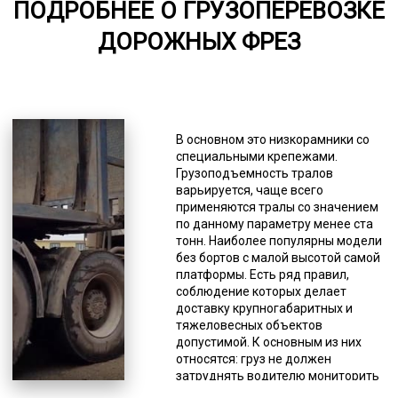
ПОДРОБНЕЕ О ГРУЗОПЕРЕВОЗКЕ
от 75
ДОРОЖНЫХ ФРЕЗ
6000-7000
*Единица измерения - руб/км
Вы можете заказать раздвижные,
прямые, классические и другие
В основном это низкорамники со
модели этого спецтранспорта.
специальными крепежами.
Количество осей тоже может быть
Грузоподъемность тралов
любым (от 2 до 8). Несмотря на то,
варьируется, чаще всего
что грузы негабаритные, они
применяются тралы со значением
должны соответствовать
по данному параметру менее ста
требованиям российского
тонн. Наиболее популярны модели
законодательства для перевозок
без бортов с малой высотой самой
данного типа грузов по дорогам
платформы. Есть ряд правил,
общего пользования. Негабариты
соблюдение которых делает
делятся на несколько групп по
доставку крупногабаритных и
превышению предельно
тяжеловесных объектов
допустимых размеров: высокие
допустимой. К основным из них
(более 4 м), длинномеры (более 20
относятся: груз не должен
м), широкие (более 2,5 м).
затруднять водителю мониторить
Перевозка ФРЕЗЫ ДЛЯ СНЯТИЯ
сигналы от других водителей; груз