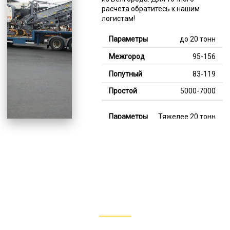
расчета обратитесь к нашим
логистам!
до 20 тонн
95-156
83-119
5000-7000
Тяжелее 20 тонн
128-349
115-247
8000-13000
В габарите, до 20
тонн
80-152