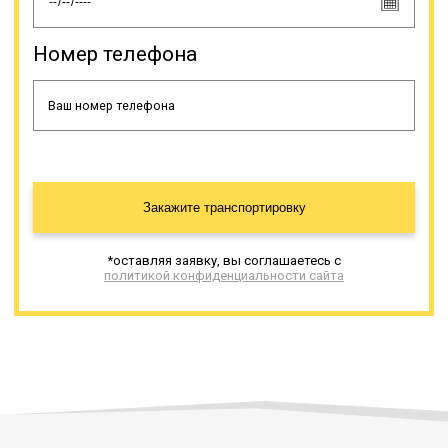
низкорамника не обойтись, если
нужно перевезти иной
тяжеловесный груз, к примеру,
Номер телефона
трубы, контейнеры,
спецоборудование и т.д.
Онлайн заявка
Закажите транспортировку
*оставляя заявку, вы соглашаетесь с
политикой конфиденциальности сайта