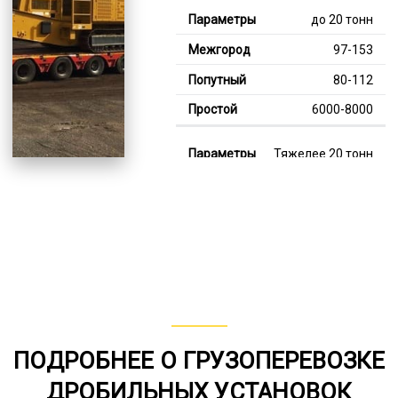
до 20 тонн
97-153
80-112
6000-8000
Тяжелее 20 тонн
126-347
115-236
8000-12000
В габарите, до 20
тонн
80-149
ПОДРОБНЕЕ О ГРУЗОПЕРЕВОЗКЕ
от 75
ДРОБИЛЬНЫХ УСТАНОВОК
5000-8000