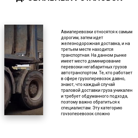
*Единица измерения - руб/км
Тралы с фронтальной погрузкой
для перевозки дробильной
Авиаперевозки относятся к самым
устанвоки различного профиля
дорогим, затем идет
имеют такие особенности, как
железнодорожная доставка, и на
малый угол заезда и низкая
третьем месте находится
высота для погрузки. Такая
транспортная. На данном рынке
вариация низкорамника
имеет место доминирование
применяется тогда, когда груз
перевозки негабаритных грузов
можно погрузить на платформу
автотранспортом. Те, кто работает
только путем фронтального
в сфере грузоперевозок давно,
заезда. Перевозка грузов из
знают, что каждый случай
одного в другое место
траловой доставки груза уникален
используется часто, но это не
и требует обдуманного подхода,
является проблемой, когда груз
поэтому важно обратиться к
небольшой. А вот когда он
специалистам. Эту категорию
тяжелый или имеет негабаритные
грузоперевозок сложно
размеры, то это превращается в
стандартизировать, поэтому до
проблему и негативно отражается
сих пор не выработаны твердые
на любой деятельности.
цены и определенные стандарты
Применение траловой перевозки
осуществления доставки