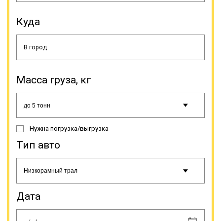
Куда
Складные конструкции позволяют
устанавливать любой угол въезда,
а наличие низкой грузовой
Масса груза, кг
платформы, оборудованной
дополнительными расширителями,
позволяет расширить погрузочную
рабочую площадь (с 2,5 м до 3,2).
Обеспечение минимального угла
Нужна погрузка/выгрузка
въезда (девятиградусный) дает
возможность загрузки различной
Тип авто
техники без погрузочно-
разгрузочных работ, а своим
ходом, а небольшая высота
платформы (шестисантиметровая)
делает возможной провоз техники
Дата
большой высоты под мостами.
Траловая перевозка нужна не
только для доставки техники. Без