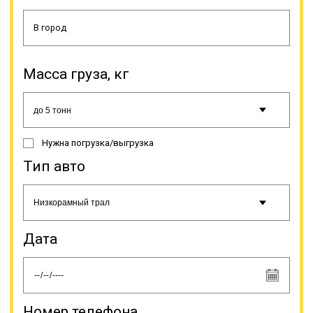
делянки, вахтовые городки. Такая
техника так же может пригодиться
при доставке по «зимникам». Это
временные трассы проложенные в
северных регионах прямо по
снежному насту.
Масса груза, кг
Онлайн заявка
Нужна погрузка/выгрузка
Тип авто
Дата
Номер телефона