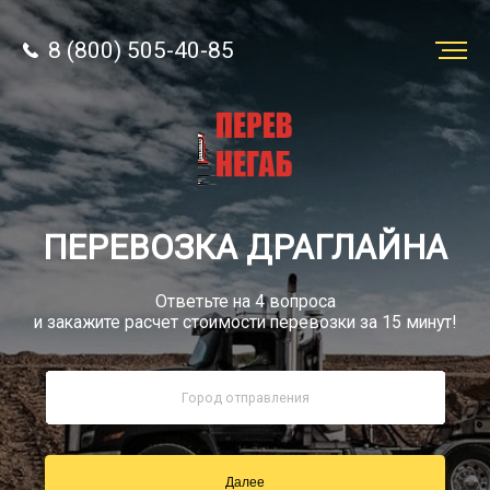
8 (800) 505-40-85
Заказать
перевозку
О компании
ПЕРЕВОЗКА ДРАГЛАЙНА
Грузы
Ответьте на 4 вопроса
и закажите расчет стоимости перевозки за 15 минут!
8 (800) 505-40-85
Звонок по РФ бесплатный
Далее
sale@simtruck-negabarit.ru