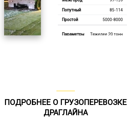
85-114
5000-8000
Тяжелее 20 тонн
124-354
113-224
7000-12000
В габарите, до 20
тонн
80-157
ПОДРОБНЕЕ О ГРУЗОПЕРЕВОЗКЕ
от 75
ДРАГЛАЙНА
6000-8000
*Единица измерения - руб/км