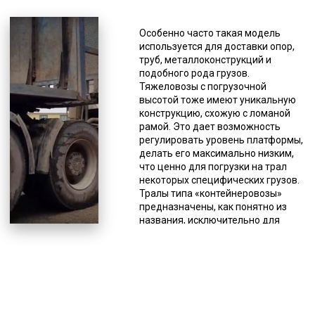
В нашем автопарке есть
практически любые вариации для
Особенно часто такая модель
удовлетворения потребностей
используется для доставки опор,
заказчиков. Есть некоторый
труб, металлоконструкций и
дефицит в механизмах с очень
подобного рода грузов.
узкой специализацией. В первую
Тяжеловозы с погрузочной
очередь это модульные
высотой тоже имеют уникальную
платформы, полуприцепы с
конструкцию, схожую с ломаной
креплением под килевые суда и
рамой. Это дает возможность
части ветрогенераторов. При
регулировать уровень платформы,
необходимости в перевозке таких
делать его максимально низким,
грузов старайтесь делать заявку
что ценно для погрузки на трал
заранее и будьте готовы к
некоторых специфических грузов.
возможной задержке в подборе
Тралы типа «контейнеровозы»
подходящего доступного
предназначены, как понятно из
автотранспорта. Тралы базовой
названия, исключительно для
конструкции имеют
транспортировки контейнеров. Они
грузоподъемность от 15 до 75
имеют достаточную
тонн. Однако не все модели
грузоподъемность, что позволяет
подойдут для перевозки
осуществлять доставку тяжелых
крупногабаритного оборудования.
контейнеров. Здесь тоже имеются
Перевозка возможна при условии
особенности конструкции, это
дополнительного
раздвижная платформа и