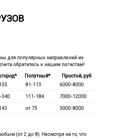
РУЗОВ
ы для популярных направлений из
асчета обратитесь к нашим логистам!
город*
Попутный*
Простой, руб
155
81-113
6000-8000
-340
111-184
7000-12000
143
от 75
5000-8000
ым (от 2 до 8). Несмотря на то, что