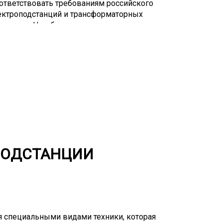
ответствовать требованиям российского
ектроподстанций и трансформаторных
зования. Негабариты делятся на
едельно допустимых размеров: высокие
), широкие (более 2,5 м). Перевозка
, и нет универсальных тралов,
 для этого существуют различные модели
дбор при заказе услуги должен делать
и транспорта и вовсе проблематична.
соба доставки в большинстве случаев
размеров таких грузов, а даже если это и
тоимость таких перевозок очень высокая.
лезнодорожным или автотранспортом.
ОПОДСТАНЦИИ
 специальными видами техники, которая