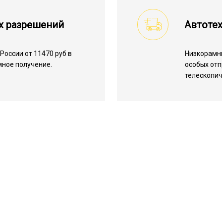
х разрешений
Автотех
России от 11470 руб в
Низкорамн
мное получение.
особых отп
телескопич