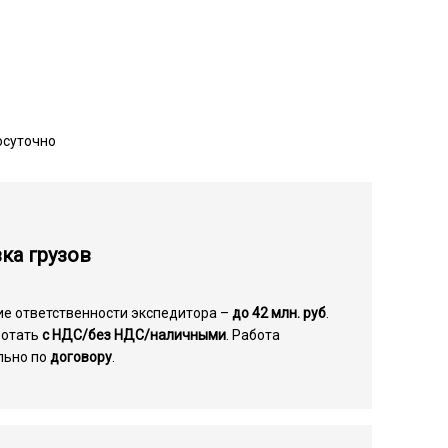
осуточно
ка грузов
ие ответственности экспедитора –
до 42 млн. руб
.
ботать
с НДС/без НДС/наличными
. Работа
льно по
договору
.