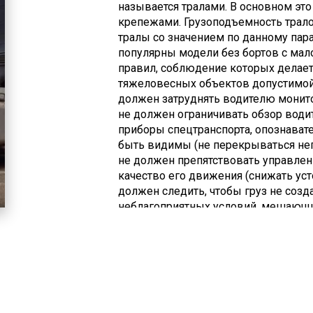
называется тралами. В основном эт
крепежами. Грузоподъемность трало
тралы со значением по данному пара
популярны модели без бортов с мал
правил, соблюдение которых делает
тяжеловесных объектов допустимой. 
должен затруднять водителю монитор
не должен ограничивать обзор води
приборы спецтранспорта, опознава
быть видимы (не перекрываться нег
не должен препятствовать управлен
качество его движения (снижать усто
должен следить, чтобы груз не соз
неблагоприятных условий, мешающи
обнаружения водителем спецсредств
несоответствия указанным правилам
принять необходимые меры по устр
негабарита на 1 м за габариты спецтр
ограничение другое – максимум 0,4 
маркироваться спецзнаками, наприм