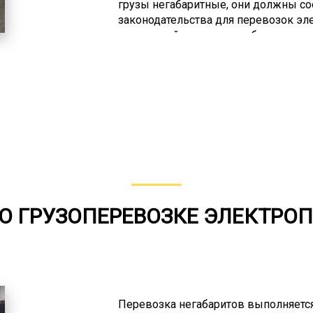
грузы негабаритные, они должны со
законодательства для перевозок эл
подстанций по дорогам общего поль
несколько групп по превышению пр
(более 4 м), длинномеры (более 20 м
негабаритов имеет свои особенности
подходящих для любого негабарита,
этого вида спецтехники, поэтому по
специалист. Доставка другими видам
Использование самого быстрого спо
исключено, из-за большого веса или 
возможно в некоторых случаях, то с
Поэтому применяется перевозка же
О ГРУЗОПЕРЕВОЗКЕ ЭЛЕКТР
Перевозка негабаритов выполняется