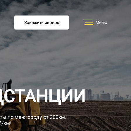
u
Закажите звонок
Заказать звонок
Меню
Меню
ть перевозку
О компании
ДСТАНЦИИ
Грузы
уты по межгороду от 300км.
б/км!