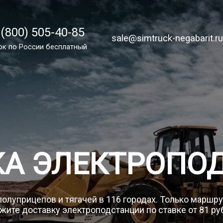
 (800) 505-40-85
 (800) 505-40-85
sale@simtruck-negabarit.ru
sale@simtruck-negabarit.r
ок по России бесплатный
ок по РФ бесплатный
Заказа
КА ЭЛЕКТРОПО
полуприцепов и тягачей в 116 городах. Только маршр
жите доставку электроподстанции по ставке от 81 ру