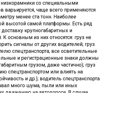
о низкорамники со специальными
в варьируется, чаще всего применяются
метру менее ста тонн. Наиболее
ой высотой самой платформы. Есть ряд
 доставку крупногабаритных и
К основным из них относятся: груз не
ить сигналы от других водителей; груз
телю спецтранспорта; все осветительные
тельные и регистрационные знаки должны
абаритным грузом, даже частично); груз
ию спецтранспортом или влиять на
йчивость и др.); водитель спецтранспорта
давал много шума, пыли или иных
х движению на автодороге. В случае
а, перевозящего негабарит,
, он должен прекратить движение и/или
анению нарушений. Допускается выступ
анспорта, как спереди, так и сзади, сбоку
м. В этом случае груз должен
ер «крупногабаритный груз».