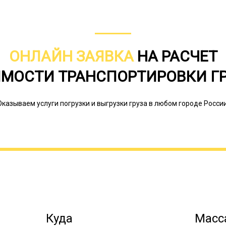
ОНЛАЙН ЗАЯВКА
НА РАСЧЕТ
МОСТИ ТРАНСПОРТИРОВКИ Г
Оказываем услуги погрузки и выгрузки груза в любом городе России
К негабаритам, то есть к грузам, н
относят строительную, сельскохозяй
оборудование для разных сфер про
Куда
Масса
(яхты, катера и др.). Доставка негаб