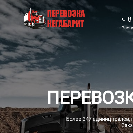
8
8
Звон
Звон
ПЕРЕВОЗ
Более 347 единиц тралов, 
Зака