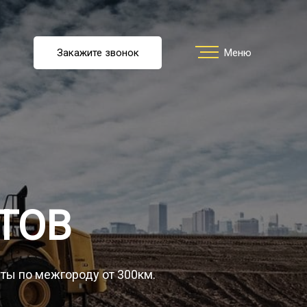
u
Закажите звонок
Заказать звонок
Меню
Меню
ть перевозку
О компании
ТОВ
Грузы
уты по межгороду от 300км.