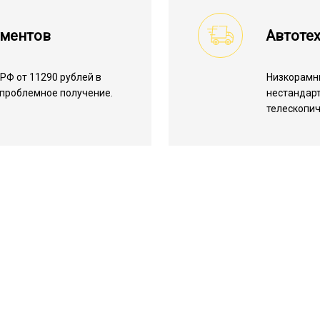
ументов
Автоте
РФ от 11290 рублей в
Низкорамн
спроблемное получение.
нестандарт
телескопич