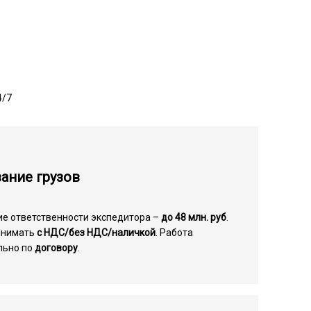
4/7
ание грузов
ие ответственности экспедитора –
до 48 млн. руб
.
инимать
с НДС/без НДС/наличкой
. Работа
льно по
договору
.