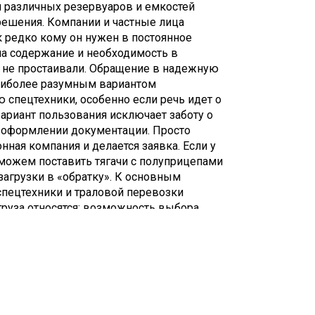
я различных резервуаров и емкостей
решения. Компании и частные лица
к редко кому он нужен в постоянное
на содержание и необходимость в
 не простаивали. Обращение в надежную
аиболее разумным вариантом
 спецтехники, особенно если речь идет о
вариант пользования исключает заботу о
, оформлении документации. Просто
ная компания и делается заявка. Если у
можем поставить тягачи с полуприцепами
загрузки в «обратку». К основным
спецтехники и траловой перевозки
груза относятся: возможность выбора
кость в построении линии движения, нет
одорожным путям и портам), что
за в более быстрые сроки; оперативность
 в пункт назначения; наиболее удобные и
тимальный график; соблюдение правил
 контроля груза во время перевозки;