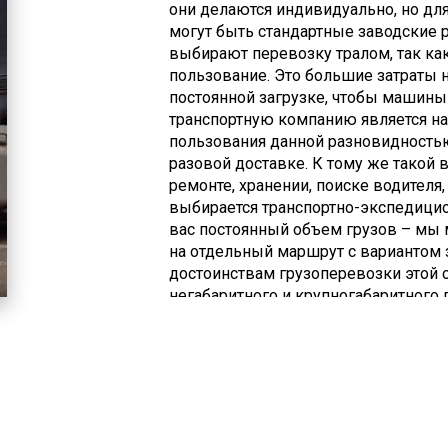
они делаются индивидуально, но дл
могут быть стандартные заводские 
выбирают перевозку тралом, так ка
пользование. Это большие затраты 
постоянной загрузке, чтобы машины
транспортную компанию является н
пользования данной разновидностью
разовой доставке. К тому же такой 
ремонте, хранении, поиске водителя
выбирается транспортно-экспедицион
вас постоянный объем грузов – мы 
на отдельный маршрут с вариантом 
достоинствам грузоперевозки этой 
негабаритного и крупногабаритного 
самого оптимального маршрута (гиб
необходимости в привязке к железн
позволяет осуществить доставку гру
оформления заказа и доставки груза
выгодные условия по доставке, оп
транспортировки груза, обеспечение