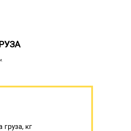
 с авиа- или железнодорожной
х малой и средней дальности;
е доставки; ведение всей необходимой
РУЗА
и.
 груза, кг