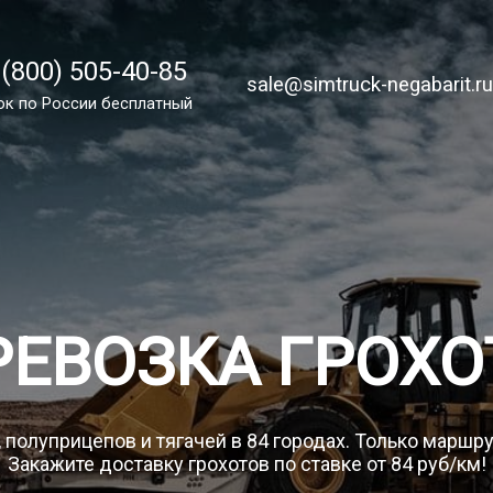
 (800) 505-40-85
 (800) 505-40-85
sale@simtruck-negabarit.ru
sale@simtruck-negabarit.r
ок по России бесплатный
ок по РФ бесплатный
Заказа
РЕВОЗКА ГРОХО
 полуприцепов и тягачей в 84 городах. Только маршр
Закажите доставку грохотов по ставке от 84 руб/км!