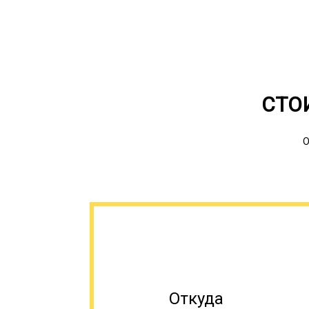
СТО
О
Откуда