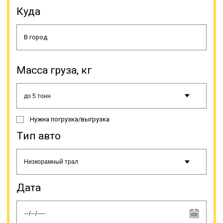
подходящим под общепринятые
Куда
стандарты относят строительную,
сельскохозяйственную, военную
технику, оборудование для разных
сфер промышленности,
специфический транспорт (яхты,
катера и др.). Доставка
негабаритов имеет свои
Масса груза, кг
особенности, поэтому, прежде чем
сделать заказ этой услуги, нужно
знать несколько моментов. С
целью обеспечения безопасности
дорожного движения допускается
Нужна погрузка/выгрузка
транспортировка негабаритов по
Тип авто
автодорогам с минимальной
скоростью.
Дата