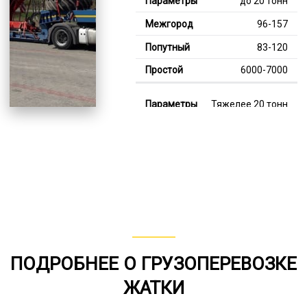
до 20 тонн
96-157
83-120
6000-7000
Тяжелее 20 тонн
122-341
112-191
8000-11000
В габарите, до 20
тонн
80-156
ПОДРОБНЕЕ О ГРУЗОПЕРЕВОЗКЕ
от 75
ЖАТКИ
5000-7000