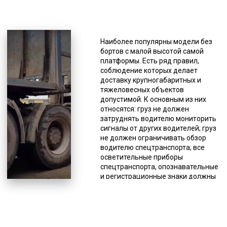
*Единица измерения - руб/км
Жатки перевозятся отдельно, либо
вместе с комбайном на отдельном
Наиболее популярны модели без
грузовом месте автотрала.
бортов с малой высотой самой
Доставка другими видами
платформы. Есть ряд правил,
транспорта и вовсе
соблюдение которых делает
проблематична. Использование
доставку крупногабаритных и
самого быстрого способа доставки
тяжеловесных объектов
в большинстве случаев исключено,
допустимой. К основным из них
из-за большого веса или размеров
относятся: груз не должен
таких грузов, а даже если это и
затруднять водителю мониторить
возможно в некоторых случаях, то
сигналы от других водителей; груз
стоимость таких перевозок очень
не должен ограничивать обзор
высокая. Поэтому применяется
водителю спецтранспорта; все
перевозка железнодорожным или
осветительные приборы
автотранспортом. Перевозка
спецтранспорта, опознавательные
негабаритов выполняется
и регистрационные знаки должны
специальными видами техники,
быть видимы (не перекрываться
которая называется тралами. В
негабаритным грузом, даже
основном это низкорамники со
частично); груз не должен
специальными крепежами.
препятствовать управлению
Грузоподъемность тралов
спецтранспортом или влиять на