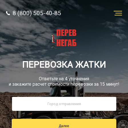
8 (800) 505-40-85
Заказать
перевозку
О компании
ПЕРЕВОЗКА ЖАТКИ
Грузы
Ответьте на 4 уточнения
и закажите расчет стоимости перевозки за 15 минут!
8 (800) 505-40-85
Звонок по России бесплатно
Далее
sale@simtruck-negabarit.ru