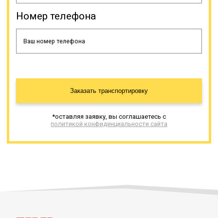
Она не должна превышать 15 км/
Номер телефона
час по сложным участкам дорог и
не должна быть больше 60 км/час
по обычным дорогам. Помимо
этого при таких перевозках
необходимо руководствоваться
специальными инструкциями,
разработанными для данного типа
перевозок. Логисты при
Заказать транспортировку
составлении маршрута доставки
должны заблаговременно
согласовать маршрут с ГИБДД, а
*оставляя заявку, вы соглашаетесь с
при ряде условий перевозка
политикой конфиденциальности сайта
негабарита возможна только под
сопровождением патруля.
Онлайн заявка