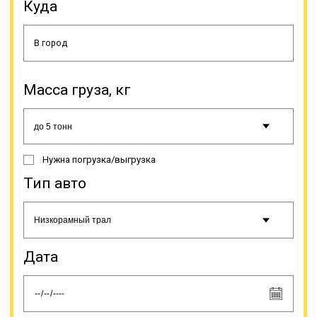
Куда
Масса груза, кг
Чаще всего это строительная,
дорожная и иная спецтехника,
оборудование (промышленное,
сельскохозяйственное и др.),
Нужна погрузка/выгрузка
строительные конструкции,
буровые установки, яхты, газовые
Тип авто
турбины, катера, подъемники,
бытовки и др. Грузоперевозки
негабаритов тралом относятся к
категории сложных в плане
логистики, поэтому стоимость
Дата
может сильно варьироваться.
Цифры зависят от характеристик
груза (габариты, вес и др.),
сложности погрузки/разгрузки,
особенностей маршрута.