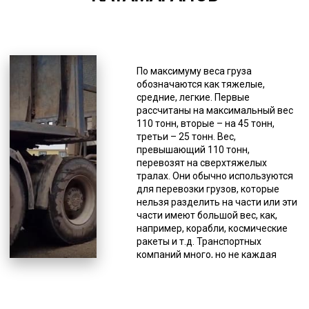
*Единица измерения - руб/км
Обеспечение минимального угла
въезда (девятиградусный) дает
По максимуму веса груза
возможность загрузки различной
обозначаются как тяжелые,
техники без погрузочно-
средние, легкие. Первые
разгрузочных работ, а своим
рассчитаны на максимальный вес
ходом, а небольшая высота
110 тонн, вторые – на 45 тонн,
платформы (шестисантиметровая)
третьи – 25 тонн. Вес,
делает возможной провоз техники
превышающий 110 тонн,
большой высоты под мостами.
перевозят на сверхтяжелых
Траловая перевозка парусных и
тралах. Они обычно используются
моторных катамаранов нужна для
для перевозки грузов, которые
доставки от одного пирса до
нельзя разделить на части или эти
другого, либо от производителя с
части имеют большой вес, как,
верфи. Без низкорамника не
например, корабли, космические
обойтись, если нужно перевезти
ракеты и т.д. Транспортных
иной тяжеловесный груз, к
компаний много, но не каждая
примеру, трубы, контейнеры,
может предоставить услугу
спецоборудование и т.д. Тралы
перевозки негабаритных грузов, не
имеют несколько классов,
только по причине отсутствия
классифицируются на основе их
соответствующего вида техники,