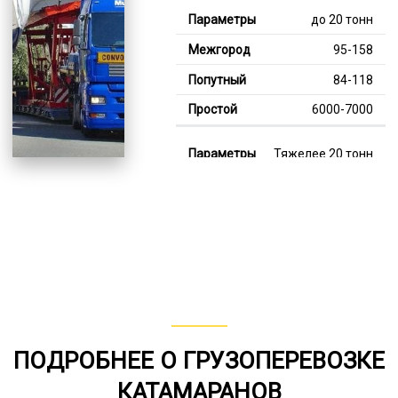
до 20 тонн
95-158
84-118
6000-7000
Тяжелее 20 тонн
129-359
115-232
7000-12000
В габарите, до 20
тонн
80-157
ПОДРОБНЕЕ О ГРУЗОПЕРЕВОЗКЕ
от 75
КАТАМАРАНОВ
5000-8000