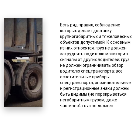
*Единица измерения - руб/км
Перевозка негабаритов имеет
свои особенности, и нет
Есть ряд правил, соблюдение
универсальных тралов,
которых делает доставку
подходящих для любого
крупногабаритных и тяжеловесных
негабарита, для этого существуют
объектов допустимой. К основным
различные модели этого вида
из них относятся: груз не должен
спецтехники, поэтому подбор при
затруднять водителю мониторить
заказе услуги должен делать
сигналы от других водителей; груз
специалист. Доставка другими
не должен ограничивать обзор
видами транспорта и вовсе
водителю спецтранспорта; все
проблематична. Использование
осветительные приборы
самого быстрого способа доставки
спецтранспорта, опознавательные
в большинстве случаев исключено,
и регистрационные знаки должны
из-за большого веса или размеров
быть видимы (не перекрываться
таких грузов, а даже если это и
негабаритным грузом, даже
возможно в некоторых случаях, то
частично); груз не должен
стоимость таких перевозок очень
препятствовать управлению
высокая. Поэтому применяется
спецтранспортом или влиять на
перевозка железнодорожным или
качество его движения (снижать
автотранспортом. Перевозка
устойчивость и др.); водитель
негабаритов выполняется
спецтранспорта должен следить,