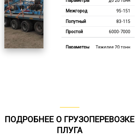
до 20 тонн
95-151
83-115
6000-7000
Тяжелее 20 тонн
127-353
115-226
8000-13000
В габарите, до 20
тонн
80-159
ПОДРОБНЕЕ О ГРУЗОПЕРЕВОЗКЕ
от 75
ПЛУГА
5000-8000