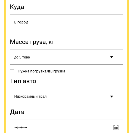
технику, оборудование для разных
Куда
сфер промышленности,
специфический транспорт (яхты,
катера и др.). Доставка
негабаритов имеет свои
особенности, поэтому, прежде чем
сделать заказ этой услуги, нужно
знать несколько моментов.
Масса груза, кг
Нужна погрузка/выгрузка
Тип авто
С целью обеспечения
безопасности дорожного
движения допускается
Дата
транспортировка негабаритов по
автодорогам с минимальной
скоростью. Она не должна
превышать 15 км/час по сложным