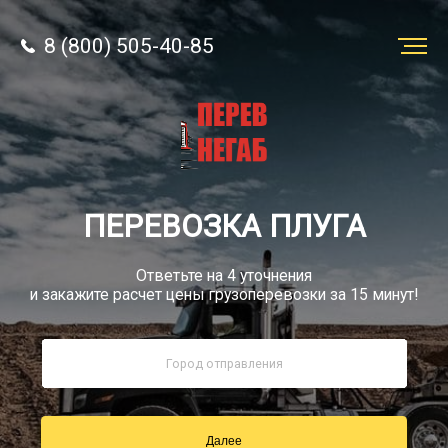
8 (800) 505-40-85
Заказать
перевозку
О компании
ПЕРЕВОЗКА ПЛУГА
Грузы
Ответьте на 4 уточнения
и закажите расчет цены грузоперевозки за 15 минут!
8 (800) 505-40-85
Звонок по России бесплатный
Далее
sale@simtruck-negabarit.ru