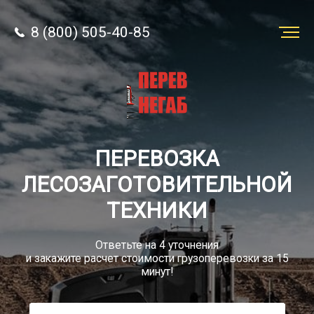
8 (800) 505-40-85
Заказать
перевозку
О компании
ПЕРЕВОЗКА
Грузы
ЛЕСОЗАГОТОВИТЕЛЬНОЙ
ТЕХНИКИ
Ответьте на 4 уточнения
и закажите расчет стоимости грузоперевозки за 15
8 (800) 505-40-85
минут!
Звонок по РФ бесплатно
sale@simtruck-negabarit.ru