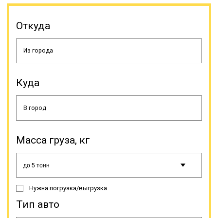
Здесь тоже имеются особенности
Откуда
конструкции, это раздвижная
платформа и усиленная ходовая.
Тралы с повышенной
проходимостью для
лесозаготовительной спецтехники.
Ориентированы на передвижение
по сложной местности, обладают
Куда
укрепленной подвеской и высоким
дорожным просветом.
Онлайн заявка
Масса груза, кг
Нужна погрузка/выгрузка
Тип авто