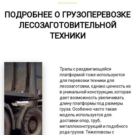
80-156
ПОДРОБНЕЕ О ГРУЗОПЕРЕВОЗКЕ
от 75
ЛЕСОЗАГОТОВИТЕЛЬНОЙ
6000-7000
ТЕХНИКИ
*Единица измерения - руб/км
Инженеры и конструкторы изучили
разные потребности и создали
различные варианты, способные
Тралы с раздвигающейся
удовлетворить любые требования
платформой тоже используются
потребителей. Это касается
для перевозки техники для
тоннажа, наличия аппарелей для
лесозаготовки, однако ценность их
самостоятельного заезда
в уникальной конструкции, которая
подвижной техники, лафетов,
дает возможность увеличивать
оснований, систем крепления и тд.
длину платформы под размеры
В нашем автопарке есть
груза. Особенно часто такая
практически любые вариации для
модель используется для
удовлетворения потребностей
доставки опор, труб,
заказчиков. Есть некоторый
металлоконструкций и подобного
дефицит в механизмах с очень
рода грузов. Тяжеловозы с
узкой специализацией. В первую