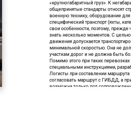
«крупногабаритный груз». К негабари
общепринятые стандарты относят ст
военную технику, оборудование дл
специфический транспорт (яхты, кате
свои особенности, поэтому, прежде ч
знать несколько моментов. С целью
движения допускается транспортиро
минимальной скоростью. Она не до
участкам дорог и не должна быть б
Помимо этого при таких перевозках
специальными инструкциями, разраб
Логисты при составлении маршрута
согласовать маршрут с ГИБДД, а пр
возможна только под сопровождение
относится к непростым в осуществл
Особенное внимание к грузу требует
суток и в сложных условиях (погода,