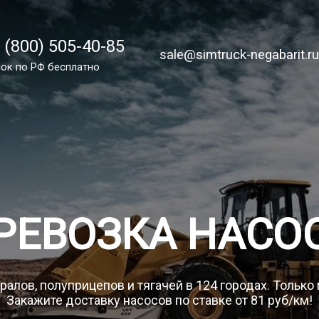
 (800) 505-40-85
 (800) 505-40-85
sale@simtruck-negabarit.ru
sale@simtruck-negabarit.r
ок по России бесплатно
ок по РФ бесплатно
Заказа
РЕВОЗКА НАСО
ралов, полуприцепов и тягачей в 124 городах. Только
Закажите доставку насосов по ставке от 81 руб/км!