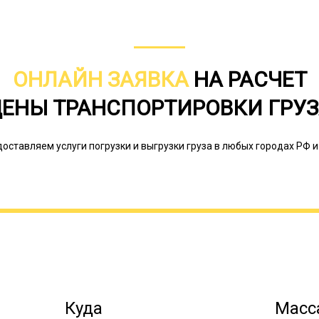
ОНЛАЙН ЗАЯВКА
НА РАСЧЕТ
ЕНЫ ТРАНСПОРТИРОВКИ ГРУ
оставляем услуги погрузки и выгрузки груза в любых городах РФ и
При плохой видимости доставка насо
производится со специальным обоз
оформление: фонарь и белый светоо
светоотражатель (сзади). Для обесп
фирмы, оказывающие подобного род
высокопрофессиональных водителей
Куда
Масса
составляют наиболее безопасный м