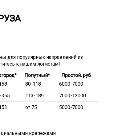
РУЗА
ы для популярных направлений из
атитесь к нашим логистам!
город*
Попутный*
Простой, руб
158
80-118
6000-7000
-355
113-189
7000-12000
153
от 75
5000-7000
пециальными крепежами.