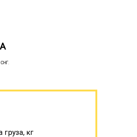
ЗА
 СНГ.
сос, насосного оборудования и станций
начением. Это может быть световое
тражатель (спереди), фонарь и красный
ечения безопасности доставки негабарита
а услуги, имеют в штате
 с многолетним опытом, а логисты
 груза, кг
аршрут. Очень важным для безопасности