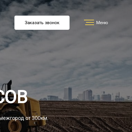
u
Заказать звонок
Заказать звонок
Меню
Меню
ть перевозку
О компании
СОВ
Грузы
 межгород от 300км.