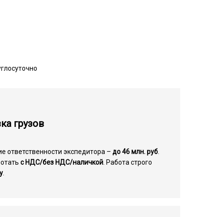
углосуточно
ка грузов
ие ответственности экспедитора –
до 46 млн. руб
.
ботать
с НДС/без НДС/наличкой
. Работа строго
у
.