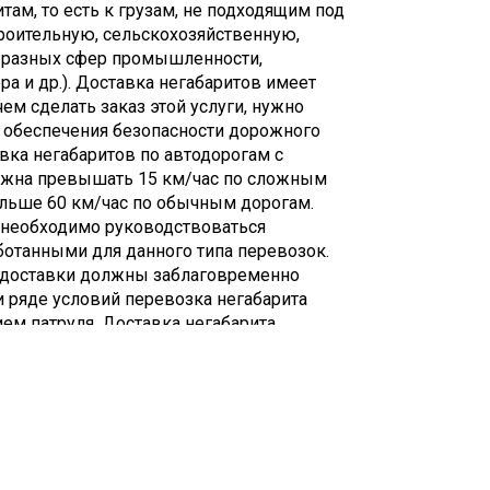
там, то есть к грузам, не подходящим под
роительную, сельскохозяйственную,
я разных сфер промышленности,
ра и др.). Доставка негабаритов имеет
ем сделать заказ этой услуги, нужно
 обеспечения безопасности дорожного
вка негабаритов по автодорогам с
лжна превышать 15 км/час по сложным
ольше 60 км/час по обычным дорогам.
 необходимо руководствоваться
отанными для данного типа перевозок.
 доставки должны заблаговременно
и ряде условий перевозка негабарита
м патруля. Доставка негабарита
ении процессам со своей спецификой.
ся при транспортировке в темное время
 рельеф местности и др.).