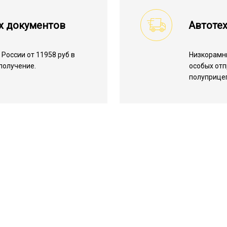
х документов
Автотех
России от 11958 руб в
Низкорамн
получение.
особых отп
полуприцеп