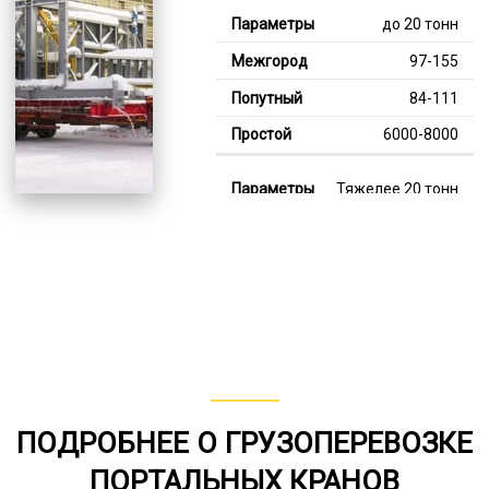
до 20 тонн
97-155
84-111
6000-8000
Тяжелее 20 тонн
129-344
111-247
7000-13000
В габарите, до 20
тонн
80-150
ПОДРОБНЕЕ О ГРУЗОПЕРЕВОЗКЕ
от 75
ПОРТАЛЬНЫХ КРАНОВ
6000-8000