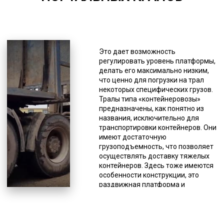
*Единица измерения - руб/км
Тралы базовой конструкции имеют
грузоподъемность от 15 до 75
Это дает возможность
тонн. Однако не все модели
регулировать уровень платформы,
подойдут для перевозки
делать его максимально низким,
крупногабаритных портальных
что ценно для погрузки на трал
кранов. Перевозка возможна при
некоторых специфических грузов.
условии дополнительного
Тралы типа «контейнеровозы»
переоборудования тяжеловоза
предназначены, как понятно из
крепежами. Тралы с
названия, исключительно для
раздвигающейся платформой
транспортировки контейнеров. Они
тоже используются для перевозки
имеют достаточную
тяжелых грузов, однако ценность
грузоподъемность, что позволяет
их в уникальной конструкции,
осуществлять доставку тяжелых
которая дает возможность
контейнеров. Здесь тоже имеются
увеличивать длину платформы
особенности конструкции, это
под размеры груза. Особенно
раздвижная платформа и
часто такая модель используется
усиленная ходовая. Тралы с
для доставки опор, труб,
повышенной проходимостью.
металлоконструкций и подобного
Ориентированы на передвижение
рода грузов. Тяжеловозы с
по сложной местности, обладают