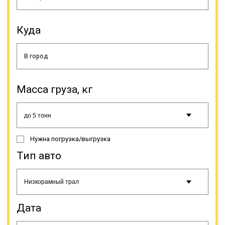
Возможны вариации с лафетами
Куда
разных видов. Под сложные
грузоперевозки они делаются
индивидуально, но для различных
резервуаров и емкостей могут
быть стандартные заводские
решения. Компании и частные
Масса груза, кг
лица выбирают перевозку тралом,
так как редко кому он нужен в
постоянное пользование. Это
большие затраты на содержание и
необходимость в постоянной
загрузке, чтобы машины не
Нужна погрузка/выгрузка
простаивали.
Тип авто
Онлайн заявка
Дата