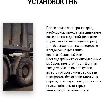
УСТАНОВОК ГНБ
6000-7000
*Единица измерения - руб/км
Для обеспечения безопасности
доставки негабарита фирмы,
При поломке спецтранспорта,
оказывающие подобного рода
необходимо прекратить движение,
услуги, имеют в штате
как и при ненадежной фиксации
высокопрофессиональных
груза, так как это создает угрозу
водителей с многолетним опытом,
для безопасности на автодороге.
а логисты составляют наиболее
Когда нужно доставить
безопасный маршрут. Очень
крупногабаритный или
важным для безопасности
нестандартный груз, оптимальным
является соблюдение
выбором является трал. Данная
определенной скорости
спецтехника не имеет кузова,
спецсредства, доставляющего
вместо которого у него грузовые
негабарит. При передвижении
платформы без ограничительных
нельзя превышать допустимый
бортов, поэтому можно доставлять
предел по скорости, который равен
грузы, габариты которых
60 км/час, а на сложных участках
значительно отличаются от
автодорог (мосты и т.п.) – 15 км/
стандартных. Плюсом так же
час. Также водители
является возможность погрузки и
категорически не должны
выгрузки с любой стороны, а так