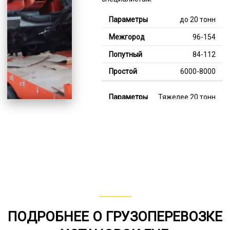
до 20 тонн
96-154
84-112
6000-8000
Тяжелее 20 тонн
129-341
114-203
7000-13000
В габарите, до 20
тонн
80-152
ПОДРОБНЕЕ О ГРУЗОПЕРЕВОЗКЕ
от 75