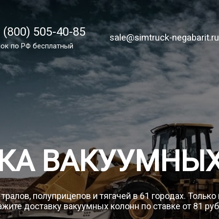
 (800) 505-40-85
 (800) 505-40-85
sale@simtruck-negabarit.ru
sale@simtruck-negabarit.r
ок по РФ бесплатный
ок по РФ бесплатный
Заказа
КА ВАКУУМНЫ
тралов, полуприцепов и тягачей в 61 городах. Только
ажите доставку вакуумных колонн по ставке от 81 руб