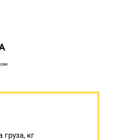
 в северных регионах прямо по
А
й погрузкой имеют такие особенности,
та для погрузки. Такая вариация
гда груз можно погрузить на платформу
сии.
Перевозка грузов из одного в другое
 является проблемой, когда груз
 груза, кг