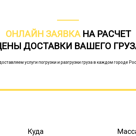
ОНЛАЙН ЗАЯВКА
НА РАСЧЕТ
Это временные трассы проложенные
ЦЕНЫ ДОСТАВКИ ВАШЕГО ГРУЗ
снежному насту. Тралы с фронтально
как малый угол заезда и низкая высо
низкорамника применяется тогда, ко
доставляем услуги погрузки и разгрузки груза в каждом городе Рос
только путем фронтального заезда. 
место используется часто, но это не
небольшой.
Онлайн заявка
Куда
Масса