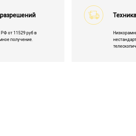
цразрешений
Техник
РФ от 11529 руб в
Низкорамн
емное получение.
нестандарт
телескопич