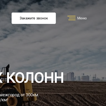
u
Закажите звонок
Заказать звонок
Меню
Меню
ть перевозку
О компании
Х КОЛОНН
Грузы
 межгород от 300км.
/км!