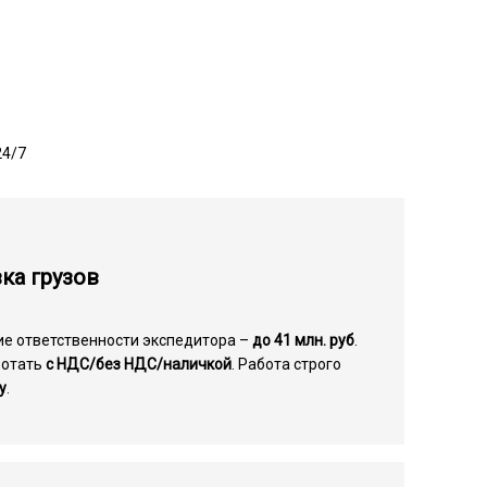
24/7
ка грузов
ие ответственности экспедитора –
до 41 млн. руб
.
ботать
с НДС/без НДС/наличкой
. Работа строго
у
.