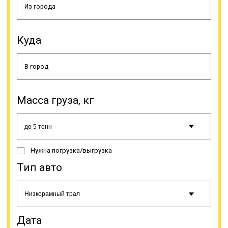
выполнение этого вида услуг. Оно
выдается Министерством
транспорта РФ. Наличие всех
разновидностей тралов в
Куда
собственном автопарке
встречается не так часто, потому
что некоторые разновидности этой
спецтехники взаимозаменяемы.
Масса груза, кг
Онлайн заявка
Нужна погрузка/выгрузка
Тип авто
Дата