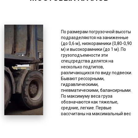
*Единица измерения - руб/км
Для перевозок мостовых кранов
транспортные компании широко
По размерам погрузочной высоты
пользуются услугами трала. Это
подразделяются на заниженные
специальная прицепная техника
(до 0,6 м), низкорамники (0,80-0,90
типа прицеп или полуприцеп.
м) и высокорамники (до 1 м). По
Такой способ является наиболее
грузоподъемности эти
выгодным для доставки
спецсредства делятся на
тяжеловесной техники, такой как
несколько подтипов,
сельскохозяйственная,
различающихся по виду подвески.
лесозаготовительная,
Бывают рессорными,
строительная и дорожная.
гидравлическими,
Благодаря конструктивным
пневматическими, балансирными.
особенностям этих тяжеловозов
По максимуму веса груза
облегчается погрузка и процесс
обозначаются как тяжелые,
перевозки. Складные конструкции
средние, легкие. Первые
позволяют устанавливать любой
рассчитаны на максимальный вес
угол въезда, а наличие низкой
110 тонн, вторые – на 45 тонн,
грузовой платформы,
третьи – 25 тонн. Вес,
оборудованной дополнительными
превышающий 110 тонн,
расширителями, позволяет
перевозят на сверхтяжелых