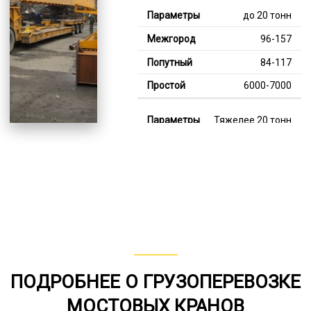
до 20 тонн
96-157
84-117
6000-7000
Тяжелее 20 тонн
130-345
115-209
7000-13000
В габарите, до 20
тонн
80-158
ПОДРОБНЕЕ О ГРУЗОПЕРЕВОЗКЕ
от 75
МОСТОВЫХ КРАНОВ
5000-8000