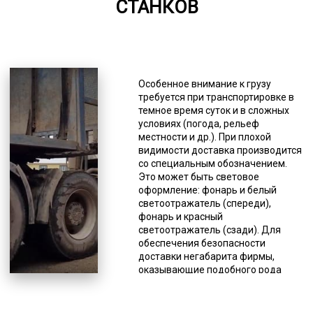
СТАНКОВ
6000-8000
*Единица измерения - руб/км
Доставка станков имеет свои
особенности, поэтому, прежде чем
Особенное внимание к грузу
сделать заказ этой услуги, нужно
требуется при транспортировке в
знать несколько моментов. С
темное время суток и в сложных
целью обеспечения безопасности
условиях (погода, рельеф
дорожного движения допускается
местности и др.). При плохой
транспортировка негабаритов по
видимости доставка производится
автодорогам с минимальной
со специальным обозначением.
скоростью. Она не должна
Это может быть световое
превышать 15 км/час по сложным
оформление: фонарь и белый
участкам дорог и не должна быть
светоотражатель (спереди),
больше 60 км/час по обычным
фонарь и красный
дорогам. Помимо этого при таких
светоотражатель (сзади). Для
перевозках необходимо
обеспечения безопасности
руководствоваться специальными
доставки негабарита фирмы,
инструкциями, разработанными
оказывающие подобного рода
для данного типа перевозок.
услуги, имеют в штате
Логисты при составлении
высокопрофессиональных
маршрута доставки должны
водителей с многолетним опытом,