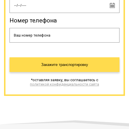
грузы, габариты которых
значительно отличаются от
стандартных. Плюсом так же
является возможность погрузки и
Номер телефона
выгрузки с любой стороны, а так
же специальные приспособления
для заезда спецтехники. Такие
грузы часто имеют большой вес,
поэтому тралы имеют высокую
грузоподъемность.
Закажите транспортировку
Онлайн заявка
*оставляя заявку, вы соглашаетесь с
политикой конфиденциальности сайта