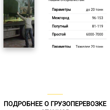
до 20 тонн
96-153
81-119
6000-7000
Тяжелее 20 тонн
123-347
112-203
8000-12000
В габарите, до 20
тонн
80-157
ПОДРОБНЕЕ О ГРУЗОПЕРЕВОЗКЕ
от 75