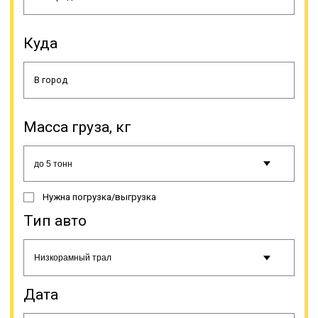
спецстоянках, рядом или на
автодороге этого делать нельзя.
Куда
Масса груза, кг
При поломке спецтранспорта,
необходимо прекратить движение,
как и при ненадежной фиксации
груза, так как это создает угрозу
Нужна погрузка/выгрузка
для безопасности на автодороге.
Когда нужно доставить
Тип авто
крупногабаритный или
нестандартный груз, оптимальным
выбором является трал. Данная
спецтехника не имеет кузова,
вместо которого у него грузовые
Дата
платформы без ограничительных
бортов, поэтому можно доставлять