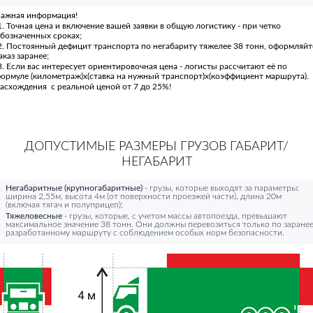
ажная информация!
. Точная цена и включение вашей заявки в общую логистику - при четко
бозначенных сроках;
. Постоянный дефицит транспорта по негабариту тяжелее 38 тонн, оформляйт
аказ заранее;
. Если вас интересует ориентировочная цена - логисты рассчитают её по
ормуле (километраж)х(ставка на нужный транспорт)х(коэффициент маршрута).
асхождения с реальной ценой от 7 до 25%!
ДОПУСТИМЫЕ РАЗМЕРЫ ГРУЗОВ ГАБАРИТ/
НЕГАБАРИТ
Негабаритные (крупногабаритные)
- грузы, которые выходят за параметры:
ширина 2,55м, высота 4м (от поверхности проезжей части), длина 20м
(включая тягач и полуприцеп);
Тяжеловесные
- грузы, которые, с учетом массы автопоезда, превышают
максимальное значение 38 тонн. Они должны перевозиться только по заране
разработанному маршруту с соблюдением особых норм безопасности.