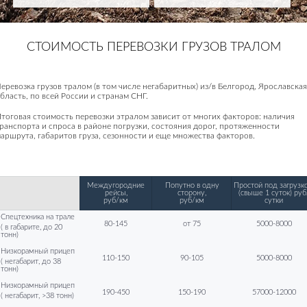
СТОИМОСТЬ ПЕРЕВОЗКИ ГРУЗОВ ТРАЛОМ
еревозка грузов тралом (в том числе негабаритных) из/в Белгород, Ярославская
бласть, по всей России и странам СНГ.
тоговая стоимость перевозки этралом зависит от многих факторов: наличия
ранспорта и спроса в районе погрузки, состояния дорог, протяженности
аршрута, габаритов груза, сезонности и еще множества факторов.
Междугородние
Попутно в одну
Простой под загрузко
рейсы,
сторону,
(свыше 1 суток) руб
руб/км
руб/км
сутки
Спецтехника на трале
80-145
от 75
5000-8000
( в габарите, до 20
тонн)
Низкорамный прицеп
110-150
90-105
5000-8000
( негабарит, до 38
тонн)
Низкорамный прицеп
190-450
150-190
57000-12000
( негабарит, >38 тонн)