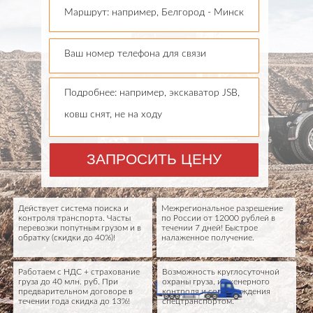
Маршрут: например, Белгород - Минск
Ваш номер телефона для связи
Подробнее: например, экскаватор JSB,
ковш снят, не на ходу
ЗАПРОСИТЬ ЦЕНУ
Действует система поиска и
Межрегиональное разрешение
контроля транспорта. Часты
по России от 12000 рублей в
перевозки попутным грузом и в
течении 7 дней! Быстрое
обратку (скидки до 40%)!
налаженное получение.
Работаем с НДС + страхование
Возможность круглосуточной
груза до 40 млн. руб. При
охраны груза, инженерного
предварительном договоре в
контроля и сопровождения
течении года скидка до 13%!
спецтранспортом.