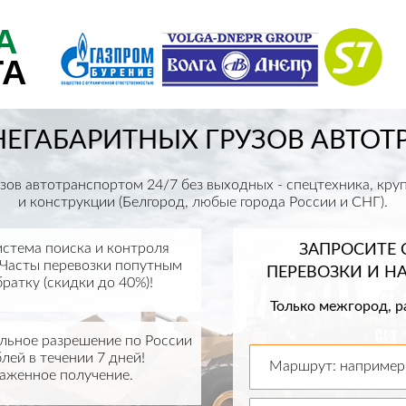
А
ТА
НЕГАБАРИТНЫХ ГРУЗОВ АВТО
зов автотранспортом 24/7 без выходных - спецтехника, кр
и конструкции (Белгород, любые города России и СНГ).
истема поиска и контроля
ЗАПРОСИТЕ
 Часты перевозки попутным
ПЕРЕВОЗКИ И 
братку (скидки до 40%)!
Только межгород, р
ьное разрешение по России
лей в течении 7 дней!
Маршрут: например,
аженное получение.