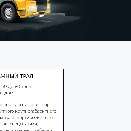
АМНЫЙ ТРАЛ
 30 до 90 тонн
аездом
и негабарита. Транспорт
ритного крупногабаритного
ля транспортировки очень
зов: спецтехники,
еров, катушек с кабелем,