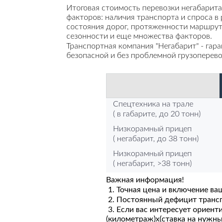
Итоговая стоимость перевозки негабарита
факторов: наличия транспорта и спроса в 
состояния дорог, протяженности маршрута
сезонности и еще множества факторов.
Транспортная компания "Негабарит" - гар
безопасной и без проблемной грузоперево
Спецтехника на трале
( в габарите, до 20 тонн)
Низкорамный прицеп
( негабарит, до 38 тонн)
Низкорамный прицеп
( негабарит, >38 тонн)
Важная информация!
1. Точная цена и включение ва
2. Постоянный дефицит транспо
3. Если вас интересует ориент
(километраж)х(ставка на нужн