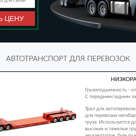
а для связи
Ь ЦЕНУ
АВТОТРАНСПОРТ ДЛЯ ПЕРЕВОЗОК
НИЗКОР
Грузоподъемность - от
С передним/задним з
Трал для автоперевозк
для перевозки негаба
груза: Используется д
высоких и тяжелых гру
экскаваторов, бульдоз