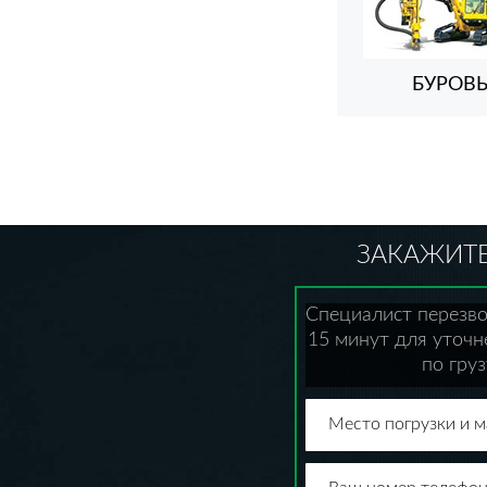
БУРОВ
ЗАКАЖИТЕ
Специалист перезво
15 минут для уточ
по груз
Место погрузки и 