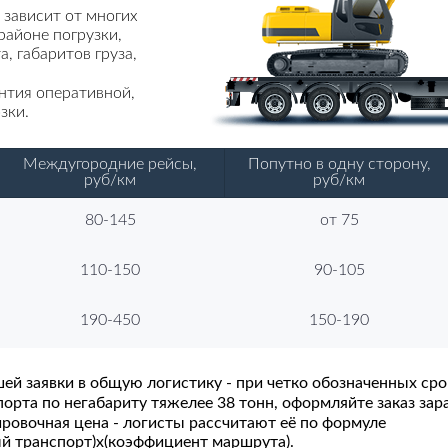
 зависит от многих
районе погрузки,
, габаритов груза,
антия оперативной,
зки.
Междугородние рейсы,
Попутно в одну сторону,
руб/км
руб/км
80-145
от 75
110-150
90-105
190-450
150-190
шей заявки в общую логистику - при четко обозначенных сро
рта по негабариту тяжелее 38 тонн, оформляйте заказ зара
ировочная цена - логисты рассчитают её по формуле
ый транспорт)х(коэффициент маршрута).