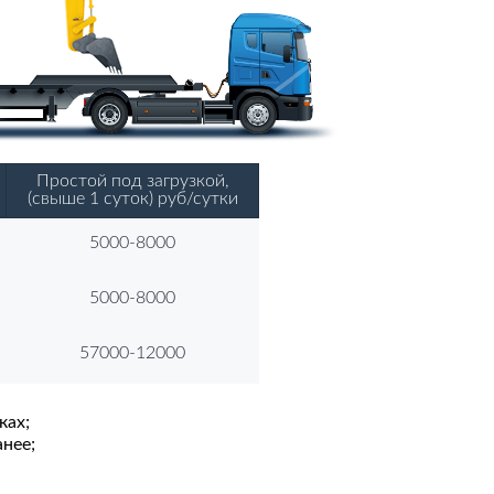
Простой под загрузкой,
(свыше 1 суток) руб/сутки
5000-8000
5000-8000
57000-12000
ках;
нее;