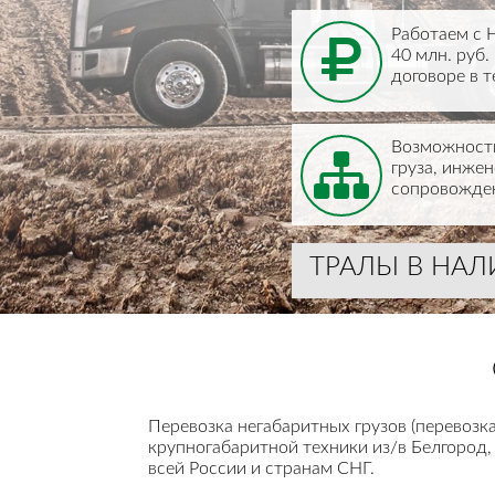
Работаем с 
40 млн. руб
договоре в т
Возможность
груза, инже
сопровожден
ТРАЛЫ В НА
Перевозка негабаритных грузов (перевозка
крупногабаритной техники из/в Белгород,
всей России и странам СНГ.