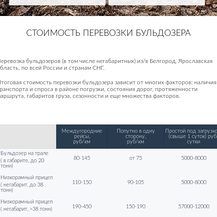
СТОИМОСТЬ ПЕРЕВОЗКИ БУЛЬДОЗЕРА
еревозка бульдозеров (в том числе негабаритных) из/в Белгород, Ярославская
бласть, по всей России и странам СНГ.
тоговая стоимость перевозки бульдозера зависит от многих факторов: наличия
ранспорта и спроса в районе погрузки, состояния дорог, протяженности
аршрута, габаритов груза, сезонности и еще множества факторов.
Междугородние
Попутно в одну
Простой под загрузко
рейсы,
сторону,
(свыше 1 суток) руб
руб/км
руб/км
сутки
Бульдозер на трале
80-145
от 75
5000-8000
( в габарите, до 20
тонн)
Низкорамный прицеп
110-150
90-105
5000-8000
( негабарит, до 38
тонн)
Низкорамный прицеп
190-450
150-190
57000-12000
( негабарит, >38 тонн)