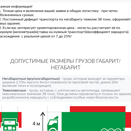
ажная информация!
. Точная цена и включение вашей заявки в общую логистику - при четко
бозначенных сроках;
. Постоянный дефицит транспорта по негабариту тяжелее 38 тонн, оформляйт
аказ заранее;
. Если вас интересует ориентировочная цена - логисты рассчитают её по
ормуле (километраж)х(ставка на нужный транспорт)х(коэффициент маршрута).
асхождения с реальной ценой от 7 до 25%!
ДОПУСТИМЫЕ РАЗМЕРЫ ГРУЗОВ ГАБАРИТ/
НЕГАБАРИТ
Негабаритные (крупногабаритные)
- грузы, которые выходят за параметры:
ширина 2,55м, высота 4м (от поверхности проезжей части), длина 20м
(включая тягач и полуприцеп);
Тяжеловесные
- грузы, которые, с учетом массы автопоезда, превышают
максимальное значение 38 тонн. Они должны перевозиться только по заране
разработанному маршруту с соблюдением особых норм безопасности.