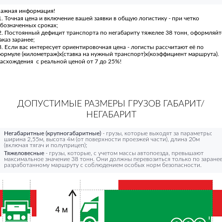
ажная информация!
. Точная цена и включение вашей заявки в общую логистику - при четко
бозначенных сроках;
. Постоянный дефицит транспорта по негабариту тяжелее 38 тонн, оформляйт
аказ заранее;
. Если вас интересует ориентировочная цена - логисты рассчитают её по
ормуле (километраж)х(ставка на нужный транспорт)х(коэффициент маршрута).
асхождения с реальной ценой от 7 до 25%!
ДОПУСТИМЫЕ РАЗМЕРЫ ГРУЗОВ ГАБАРИТ/
НЕГАБАРИТ
Негабаритные (крупногабаритные)
- грузы, которые выходят за параметры:
ширина 2,55м, высота 4м (от поверхности проезжей части), длина 20м
(включая тягач и полуприцеп);
Тяжеловесные
- грузы, которые, с учетом массы автопоезда, превышают
максимальное значение 38 тонн. Они должны перевозиться только по заране
разработанному маршруту с соблюдением особых норм безопасности.