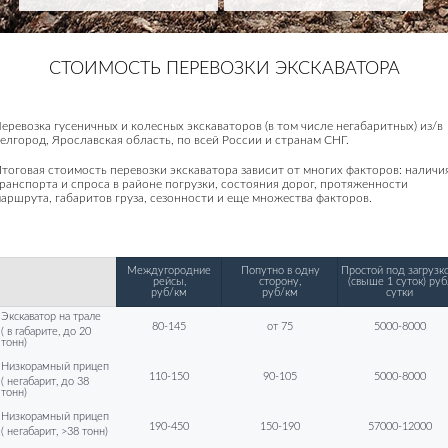
СТОИМОСТЬ ПЕРЕВОЗКИ ЭКСКАВАТОРА
еревозка гусеничных и колесных экскаваторов (в том числе негабаритных) из/в
елгород, Ярославская область, по всей России и странам СНГ.
тоговая стоимость перевозки экскаватора зависит от многих факторов: наличи
ранспорта и спроса в районе погрузки, состояния дорог, протяженности
аршрута, габаритов груза, сезонности и еще множества факторов.
Междугородние
Попутно в одну
Простой под загрузко
рейсы,
сторону,
(свыше 1 суток) руб
руб/км
руб/км
сутки
Экскаватор на трале
80-145
от 75
5000-8000
( в габарите, до 20
тонн)
Низкорамный прицеп
110-150
90-105
5000-8000
( негабарит, до 38
тонн)
Низкорамный прицеп
190-450
150-190
57000-12000
( негабарит, >38 тонн)