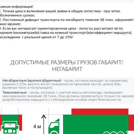
ажная информация!
. Точная цена и включение вашей заявки в общую логистику - при четко
бозначенных сроках;
. Постоянный дефицит транспорта по негабариту тяжелее 38 тонн, оформляйт
аказ заранее;
. Если вас интересует ориентировочная цена - логисты рассчитают её по
ормуле (километраж)х(ставка на нужный транспорт)х(коэффициент маршрута).
асхождения с реальной ценой от 7 до 25%!
ДОПУСТИМЫЕ РАЗМЕРЫ ГРУЗОВ ГАБАРИТ/
НЕГАБАРИТ
Негабаритные (крупногабаритные)
- грузы, которые выходят за параметры:
ширина 2,55м, высота 4м (от поверхности проезжей части), длина 20м
(включая тягач и полуприцеп);
Тяжеловесные
- грузы, которые, с учетом массы автопоезда, превышают
максимальное значение 38 тонн. Они должны перевозиться только по заране
разработанному маршруту с соблюдением особых норм безопасности.