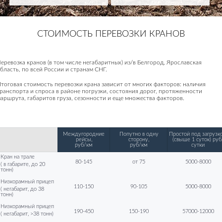
СТОИМОСТЬ ПЕРЕВОЗКИ КРАНОВ
еревозка кранов (в том числе негабаритных) из/в Белгород, Ярославская
бласть, по всей России и странам СНГ.
тоговая стоимость перевозки крана зависит от многих факторов: наличия
ранспорта и спроса в районе погрузки, состояния дорог, протяженности
аршрута, габаритов груза, сезонности и еще множества факторов.
Междугородние
Попутно в одну
Простой под загрузко
рейсы,
сторону,
(свыше 1 суток) руб
руб/км
руб/км
сутки
Кран на трале
80-145
от 75
5000-8000
( в габарите, до 20
тонн)
Низкорамный прицеп
110-150
90-105
5000-8000
( негабарит, до 38
тонн)
Низкорамный прицеп
190-450
150-190
57000-12000
( негабарит, >38 тонн)