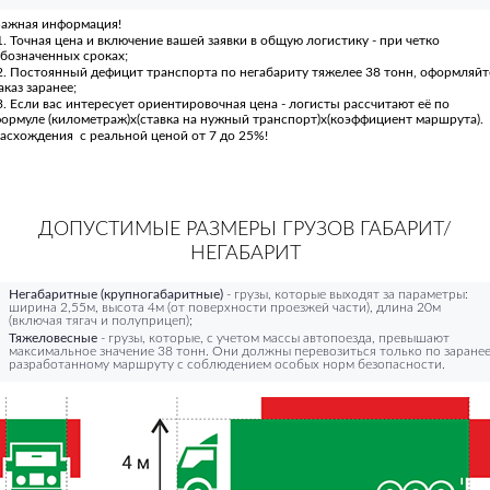
ажная информация!
. Точная цена и включение вашей заявки в общую логистику - при четко
бозначенных сроках;
. Постоянный дефицит транспорта по негабариту тяжелее 38 тонн, оформляйт
аказ заранее;
. Если вас интересует ориентировочная цена - логисты рассчитают её по
ормуле (километраж)х(ставка на нужный транспорт)х(коэффициент маршрута).
асхождения с реальной ценой от 7 до 25%!
ДОПУСТИМЫЕ РАЗМЕРЫ ГРУЗОВ ГАБАРИТ/
НЕГАБАРИТ
Негабаритные (крупногабаритные)
- грузы, которые выходят за параметры:
ширина 2,55м, высота 4м (от поверхности проезжей части), длина 20м
(включая тягач и полуприцеп);
Тяжеловесные
- грузы, которые, с учетом массы автопоезда, превышают
максимальное значение 38 тонн. Они должны перевозиться только по заране
разработанному маршруту с соблюдением особых норм безопасности.