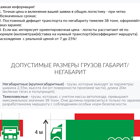
ажная информация!
. Точная цена и включение вашей заявки в общую логистику - при четко
бозначенных сроках;
. Постоянный дефицит транспорта по негабариту тяжелее 38 тонн, оформляйт
аказ заранее;
. Если вас интересует ориентировочная цена - логисты рассчитают её по
ормуле (километраж)х(ставка на нужный транспорт)х(коэффициент маршрута).
асхождения с реальной ценой от 7 до 25%!
ДОПУСТИМЫЕ РАЗМЕРЫ ГРУЗОВ ГАБАРИТ/
НЕГАБАРИТ
Негабаритные (крупногабаритные)
- грузы, которые выходят за параметры:
ширина 2,55м, высота 4м (от поверхности проезжей части), длина 20м
(включая тягач и полуприцеп);
Тяжеловесные
- грузы, которые, с учетом массы автопоезда, превышают
максимальное значение 38 тонн. Они должны перевозиться только по заране
разработанному маршруту с соблюдением особых норм безопасности.