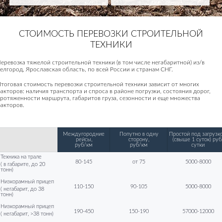
СТОИМОСТЬ ПЕРЕВОЗКИ СТРОИТЕЛЬНОЙ
ТЕХНИКИ
еревозка тяжелой строительной техники (в том числе негабаритной) из/в
елгород, Ярославская область, по всей России и странам СНГ.
тоговая стоимость перевозки строительной техники зависит от многих
акторов: наличия транспорта и спроса в районе погрузки, состояния дорог,
ротяженности маршрута, габаритов груза, сезонности и еще множества
акторов.
Междугородние
Попутно в одну
Простой под загрузко
рейсы,
сторону,
(свыше 1 суток) руб
руб/км
руб/км
сутки
Техника на трале
80-145
от 75
5000-8000
( в габарите, до 20
тонн)
Низкорамный прицеп
110-150
90-105
5000-8000
( негабарит, до 38
тонн)
Низкорамный прицеп
190-450
150-190
57000-12000
( негабарит, >38 тонн)