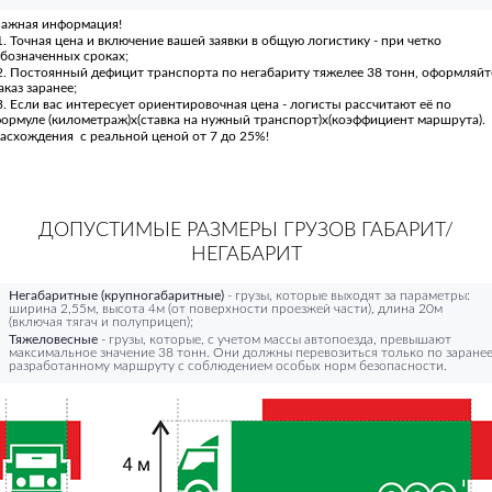
ажная информация!
. Точная цена и включение вашей заявки в общую логистику - при четко
бозначенных сроках;
. Постоянный дефицит транспорта по негабариту тяжелее 38 тонн, оформляйт
аказ заранее;
. Если вас интересует ориентировочная цена - логисты рассчитают её по
ормуле (километраж)х(ставка на нужный транспорт)х(коэффициент маршрута).
асхождения с реальной ценой от 7 до 25%!
ДОПУСТИМЫЕ РАЗМЕРЫ ГРУЗОВ ГАБАРИТ/
НЕГАБАРИТ
Негабаритные (крупногабаритные)
- грузы, которые выходят за параметры:
ширина 2,55м, высота 4м (от поверхности проезжей части), длина 20м
(включая тягач и полуприцеп);
Тяжеловесные
- грузы, которые, с учетом массы автопоезда, превышают
максимальное значение 38 тонн. Они должны перевозиться только по заране
разработанному маршруту с соблюдением особых норм безопасности.