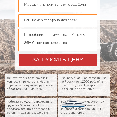
Маршрут: например, Белгород Сочи
Ваш номер телефона для связи
Подробнее: например, яхта Princess
85MY, срочная перевозка
ЗАПРОСИТЬ ЦЕНУ
Действует система поиска и
Межрегиональное разрешение
контроля транспорта. Часты
по России от 12000 рублей в
перевозки попутным грузом и в
течении 7 дней! Быстрое
обратку (скидки до 40%)!
налаженное получение.
Работаем с НДС + страхование
Возможность круглосуточной
груза до 40 млн. руб. При
охраны груза, инженерного
предварительном договоре в
контроля и сопровождения
течении года скидка до 13%!
спецтранспортом.