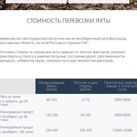
СТОИМОСТЬ ПЕРЕВОЗКИ ЯХТЫ
еревозка яхт автотранспортом (в том числе негабаритных) из/в Белгород,
рославская область, по всей России и странам СНГ.
тоговая стоимость перевозки яхты зависит от многих факторов: наличия
ранспорта и спроса в районе погрузки, состояния дорог, протяженности
аршрута, габаритов груза, сезонности и еще множества факторов.
Междугородние
Попутно в одну
Простой под загрузко
рейсы,
сторону,
(свыше 1 суток) руб
руб/км
руб/км
сутки
Яхта на трале
80-145
от 75
5000-8000
( в габарите, до 20
тонн)
Низкорамный прицеп
110-150
90-105
5000-8000
( негабарит, до 38
тонн)
Низкорамный прицеп
190-450
150-190
57000-12000
( негабарит, >38 тонн)